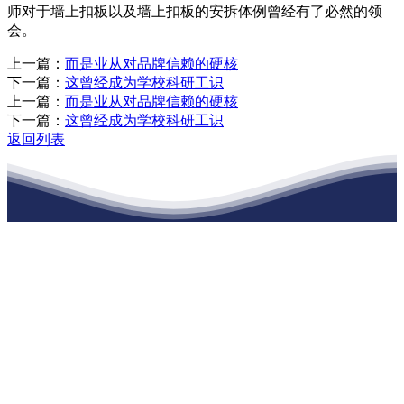
师对于墙上扣板以及墙上扣板的安拆体例曾经有了必然的领
会。
上一篇：
而是业从对品牌信赖的硬核
下一篇：
这曾经成为学校科研工识
上一篇：
而是业从对品牌信赖的硬核
下一篇：
这曾经成为学校科研工识
返回列表
江苏888腾博会建材有限公司
公司经营范围包括：建材销售；干粉砂浆、水泥制品生产、销售；普
通货物仓储；道路普通货物运输；建筑劳务分包（凭资质证书经
营）。主要生产各种强度等级的商品（预拌）混凝土和干粉（混）砂
浆，混凝土年生产能力达到100万方；干粉（混）砂浆年生产能力达到