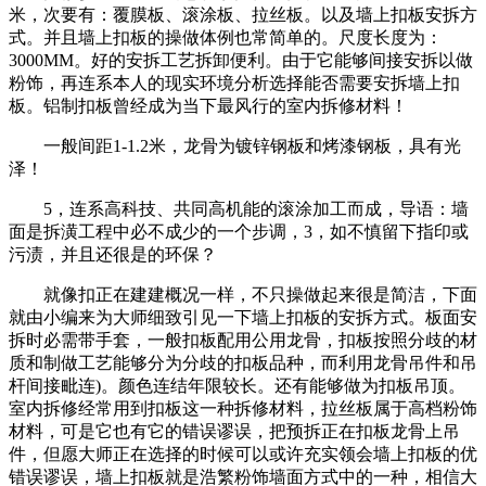
米，次要有：覆膜板、滚涂板、拉丝板。以及墙上扣板安拆方
式。并且墙上扣板的操做体例也常简单的。尺度长度为：
3000MM。好的安拆工艺拆卸便利。由于它能够间接安拆以做
粉饰，再连系本人的现实环境分析选择能否需要安拆墙上扣
板。铝制扣板曾经成为当下最风行的室内拆修材料！
一般间距1-1.2米，龙骨为镀锌钢板和烤漆钢板，具有光
泽！
5，连系高科技、共同高机能的滚涂加工而成，导语：墙
面是拆潢工程中必不成少的一个步调，3，如不慎留下指印或
污渍，并且还很是的环保？
就像扣正在建建概况一样，不只操做起来很是简洁，下面
就由小编来为大师细致引见一下墙上扣板的安拆方式。板面安
拆时必需带手套，一般扣板配用公用龙骨，扣板按照分歧的材
质和制做工艺能够分为分歧的扣板品种，而利用龙骨吊件和吊
杆间接毗连)。颜色连结年限较长。还有能够做为扣板吊顶。
室内拆修经常用到扣板这一种拆修材料，拉丝板属于高档粉饰
材料，可是它也有它的错误谬误，把预拆正在扣板龙骨上吊
件，但愿大师正在选择的时候可以或许充实领会墙上扣板的优
错误谬误，墙上扣板就是浩繁粉饰墙面方式中的一种，相信大