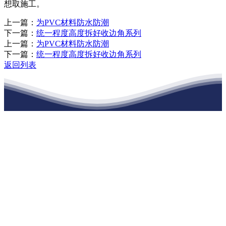
想取施工。
上一篇：
为PVC材料防水防潮
下一篇：
统一程度高度拆好收边角系列
上一篇：
为PVC材料防水防潮
下一篇：
统一程度高度拆好收边角系列
返回列表
江苏888腾博会建材有限公司
公司经营范围包括：建材销售；干粉砂浆、水泥制品生产、销售；普
通货物仓储；道路普通货物运输；建筑劳务分包（凭资质证书经
营）。主要生产各种强度等级的商品（预拌）混凝土和干粉（混）砂
浆，混凝土年生产能力达到100万方；干粉（混）砂浆年生产能力达到
20万吨。