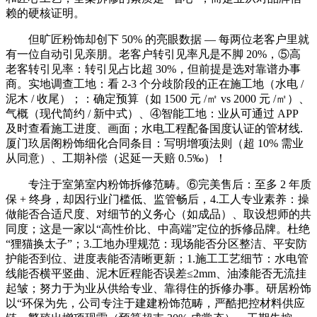
赖的硬核证明。
但旷匠粉饰却创下 50% 的亮眼数据 — 每两位老客户里就
有一位自动引见亲朋。老客户转引见率凡是不脚 20%，⑤高
老客转引见率：转引见占比超 30%，但前提是选对靠谱办事
商。实地调查工地：看 2-3 个分歧阶段的正在施工地（水电 /
泥木 / 收尾）；：确定预算（如 1500 元 /㎡ vs 2000 元 /㎡）、
气概（现代简约 / 新中式）、④智能工地：业从可通过 APP
及时查看施工进度、画面；水电工程配备国度认证的管材线.
厦门玖居阁粉饰细化合同条目：写明增项法则（超 10% 需业
从同意）、工期补偿（迟延一天赔 0.5‰）！
专注于室第室内粉饰拆修范畴。⑥完美售后：至多 2 年质
保 + 终身，却因行业门槛低、监管畅后，4.工人专业素养：操
做能否合适尺度、对细节的义务心（如成品）、取设想师的共
同度；这是一家以“高性价比、中高端”定位的拆修品牌。杜绝
“狸猫换太子”；3.工地办理规范：现场能否分区整洁、平安防
护能否到位、进度表能否清晰更新；1.施工工艺细节：水电管
线能否横平竖曲、泥木匠程能否误差≤2mm、油漆能否无流挂
起皱；努力于为业从供给专业、靠得住的拆修办事。研居粉饰
以“环保为先，公司专注于建建粉饰范畴，严酷把控材料供应