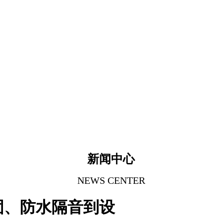
新闻中心
NEWS CENTER
固、防水隔音到设