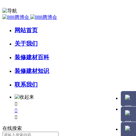
网站首页
关于我们
装修建材百科
装修建材知识
联系我们



在线搜索