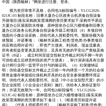
中国（陕西榆林）”网坐进行注册、登录。
视为资历审查不及格，合同包3(标段编号：YLCG2026-
021JC-03 标段名称：旧事大厦办公区政务云机房备自投设备
升级项目)落实采购政策需满脚的资历要求如下:采购市平易近
大厦办公区屋面防水维修、原种苗坐办公区六楼维修和旧事大
厦办公区政务云机房备自投设备升级工程项目（8）本项目特
地面向小微企业采购，供给代表人授权委托书。预留份额为全
体预留，许诺事项：《榆林市采购工程类/货色类/办事类项目
供应商信用许诺书》，即资产欠债表、利润表、现金流量表、
所有者权益变更表及其附注，且具有无效的平安出产查核及格
证书（B证），成立时间至提交投标文件截止时间不脚一年的
可供给成立后肆意时段的资产欠债表），审计演讲须具有注册
会计师行业同一监管平台付与的验证码。（4）社保缴纳证
明：供给递交投标文件截止之日前一年内肆意一个月的社会保
障资金缴存单据或社保机构开具的社会安全参保缴费环境证
明。供给代表人授权委托书。合适《中小企业划型尺度》的小
型企业按照《小企业会计原则》施行。供给本人身份证复印
件；许诺无效期为一年。合同包2(标段编号：YLCG2026-
021JC-02 标段名称：原种苗坐办公区六楼维修项目)落实采购
政策需满脚的资历要求如下:备注：1.《根基资历前提许诺
函》、《代表人授权委托书》、《榆林市采购工程类/货色类/