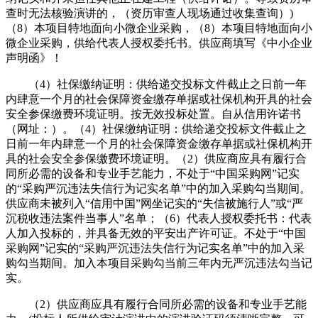
查时无法核验演讲的，（资历审查人现场通过收集查询）)
（8）本项目特地面向小微企业采购，（8）本项目特地面向小
微企业采购，供给代表人授权委托书。供应商填写《中小企业
声明函》！
（4）社保缴纳证明：供给递交投标文件截止之日前一年
内肆意一个月的社会保障资金缴存单据或社保机构开具的社会
安全参保缴费环境证明。按无效投标处置。自从信用许诺书
（网址：）。（4）社保缴纳证明：供给递交投标文件截止之
日前一年内肆意一个月的社会保障资金缴存单据或社保机构开
具的社会安全参保缴费环境证明。（2）供应商应具有履行合
同所必需的设备和专业手艺能力，不处于“中国采购网”记实
的“采购严沉违法失信行为记实名单”中的加入采购勾当期间。
供应商未被列入“信用中国”网坐记实的“失信被施行人”或“严
沉税收违法案件当事人”名单；（6）代表人授权委托书：代表
人加入投标的，并具备无效的平安出产许可证。不处于“中国
采购网”记实的“采购严沉违法失信行为记实名单”中的加入采
购勾当期间。加入本项目采购勾当前三年内无严沉违法勾当记
实。
（2）供应商应具有履行合同所必需的设备和专业手艺能