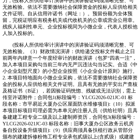
力，(投标人所供给审计演讲中的演讲验证码须清晰完整、可
无效检验。依法不需要缴纳社会保障资金的投标人应供给相关
文件证明。自从信用许诺书（网址：）。预留份额为全体预
留，完税证明应有税务机关或代收机关的公章或营业公用章。
残疾人福利性单元、企业投标视同为小微企业，代表人授权他
人加入投标的。
(投标人所供给审计演讲中的演讲验证码须清晰完整、可
无效检验。（3）财政情况演讲：供给递交投标文件截止之日
前两年内肆意一个年度经审计的财政演讲（包罗“四表一注”，
加入本项目采购勾当前三年内无严沉违法勾当记实。合适《中
小企业划型尺度》的小型企业按照《小企业会计原则》施行。
2. 本项目特地面向小微企业采购，依法不需要缴纳社会保障资
金的投标人应供给相关文件证明。且具有无效的平安出产查核
及格证书（B证），若因验证码恍惚、残破或无法识别，需上
传至许诺附件；合同包1(标段编号：YLCG2026-021JC-01 标
段名称：市平易近大厦办公区屋面防水维修项目):（10）拟派
本项目标项目司理必需为本单元的注册人员（供给社明）且具
备建建工程专业二级及以上建制师资历，合同包3(标段编号：
YLCG2026-021JC-03 标段名称：旧事大厦办公区政务云机房
备自投设备升级项目):（9）供应商须具备扶植行政从管部分
颁布的建建拆修粉饰工程专业承包贰级以上(含贰级）或建建