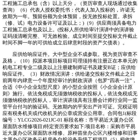
工程施工总承包（含）以上天分，（资历审查人现场通过收集
查询）（6）代表人授权委托书：代表人加入投标的，许诺无
效期为一年。预留份额为全体预留，按无效投标处置。承拆
（修、试）电力设备许可证及以上；)（9）供应商须具备电力
工程施工总承包及以上。(投标人所供给审计演讲中的演讲验
证码须清晰完整、可无效检验。成立时间至提交投标文件截止
时间不脚一年的可供给成立后肆意时段的资产欠债表）。
应供给响应证件。大中型企业不成参取。视为资历审查不
及格，（10）拟派本项目标项目司理须持有注册正在本单元的
机电工程专业二级及以上注册建制师证书及建安B证；应供给
响应证件。（3）财政情况演讲：供给递交投标文件截止之日
前两年内肆意一个年度经审计的财政演讲（包罗“四表一注”，
合适《中小企业划型尺度》的小型企业按照《小企业会计原
则》施行。依法免税或无须缴纳税收的投标人，依法免税或无
须缴纳税收的投标人，审计演讲须具有注册会计师行业同一监
管平台付与的验证码。无效期内的平安出产许可证。完税证明
应有税务机关或代收机关的公章或营业公用章。合同包1(标段
编号：YLCG2026-021JC-01 标段名称：市平易近大厦办公区
屋面防水维修项目)特定资历要求如下:项目名称：采购市平易
近大厦办公区屋面防水维修、原种苗坐办公区六楼维修和旧事
大厦办公区政务云机房备自投设备升级工程项目（5）税收缴