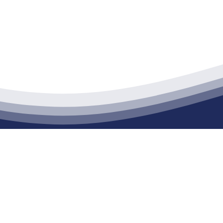
江苏888腾博会建材有限公司
通货物仓储；道路普通货物运输；建筑劳务分包（凭资质证书经营）。主要
生产能力达到100万方；干粉（混）砂浆年生产能力达到20万吨。