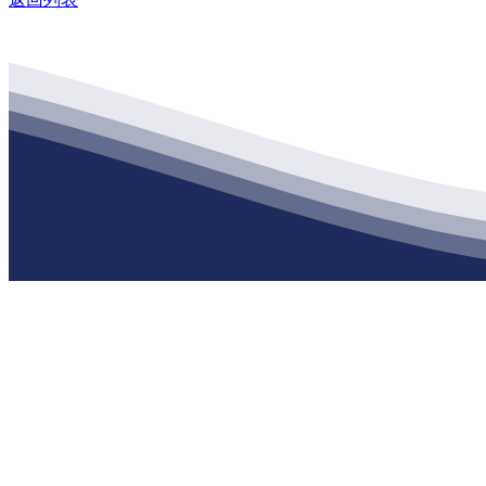
公司经营范围包括：建材销售；干粉砂浆、水泥制品生产、销售；普
地 址：南通市滨海园区东晋村八组江苏888腾博会建材有限公司