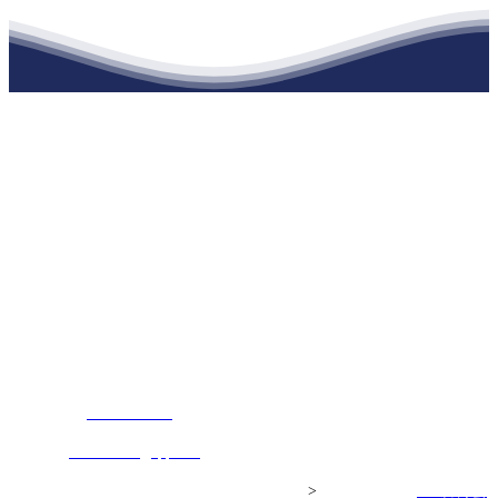
江苏888腾博会建材有限公司
公司经营范围包括：建材销售；干粉砂浆、水泥制品生产、销售；普
通货物仓储；道路普通货物运输；建筑劳务分包（凭资质证书经
营）。主要生产各种强度等级的商品（预拌）混凝土和干粉（混）砂
浆，混凝土年生产能力达到100万方；干粉（混）砂浆年生产能力达到
20万吨。
地 址：南通市滨海园区东晋村八组江苏888腾博会建材有限公司
客服热线：
17712222822
张经理
邮 箱：
445721731@qq.com
Copyright© 江苏888腾博会建材有限公司
>
网站建设：
888腾博会