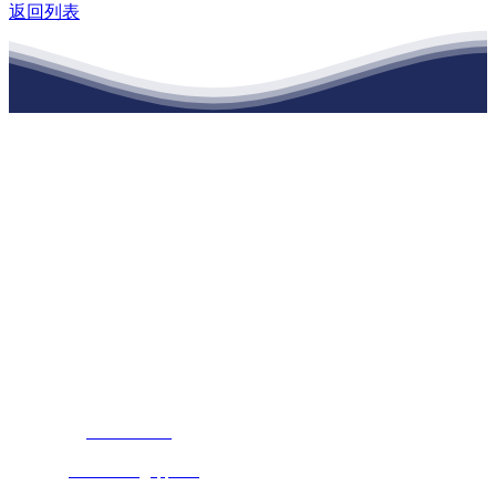
返回列表
江苏888腾博会建材有限公司
公司经营范围包括：建材销售；干粉砂浆、水泥制品生产、销售；普
通货物仓储；道路普通货物运输；建筑劳务分包（凭资质证书经
营）。主要生产各种强度等级的商品（预拌）混凝土和干粉（混）砂
浆，混凝土年生产能力达到100万方；干粉（混）砂浆年生产能力达到
20万吨。
地 址：南通市滨海园区东晋村八组江苏888腾博会建材有限公司
客服热线：
17712222822
张经理
邮 箱：
445721731@qq.com