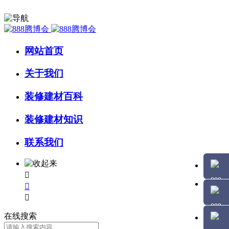
网站首页
关于我们
装修建材百科
装修建材知识
联系我们



在线搜索