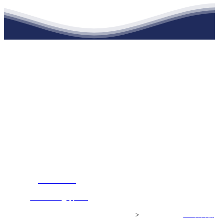
江苏888腾博会建材有限公司
公司经营范围包括：建材销售；干粉砂浆、水泥制品生产、销售；普
通货物仓储；道路普通货物运输；建筑劳务分包（凭资质证书经
营）。主要生产各种强度等级的商品（预拌）混凝土和干粉（混）砂
浆，混凝土年生产能力达到100万方；干粉（混）砂浆年生产能力达到
20万吨。
地 址：南通市滨海园区东晋村八组江苏888腾博会建材有限公司
客服热线：
17712222822
张经理
邮 箱：
445721731@qq.com
Copyright© 江苏888腾博会建材有限公司
>
网站建设：
888腾博会