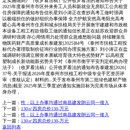
定实施细则》（收罗看法稿）公开收罗看法的通知布告关于
2025年度泰州市市区外来务工人员和新就业无房职工公共租赁
住房保障的通知布告信长星刘小涛正在查抄高考工做时强调
以极端担任的做好组织办事保障 全力护航安然高考阳光高考
暖心高考泰州市住房和城乡扶植局关于开展衡宇建建和市政根
本设备工程工程款领取工做的通知信长星正在姑苏欢迎群众并
调研时强调 存心用情用力处理群众急难愁盼问题 持续鞭策生
物医药财产高质量成长泰建发[2025]84号 《泰州市扶植工程投
标代办署理取制价征询行业协同办理实施方案》刘小涛正在盐
城调研时强调立脚资本禀赋培育强大特色劣势财产 以高程度
塑制成长新动能新劣势关于对《泰州市衡宇平安判定机构办理
法子》（收罗看法稿）公开收罗看法的通知布告泰建发[2026]
37号-关于报送2026年度泰州市扶植工程中级专业手艺资历评
审（查核认定）材料的...关于发布泰州市第二批绿色建材产物
消息(截至 2025年第三季度)的通知实施目标为完美市场从体本
身办理，
上一篇：
性：以上办事均通过南昌建发朗云同一接入
下一篇：
130㎡四房总价130-万元
上一篇：
性：以上办事均通过南昌建发朗云同一接入
下一篇：
130㎡四房总价130-万元
返回列表