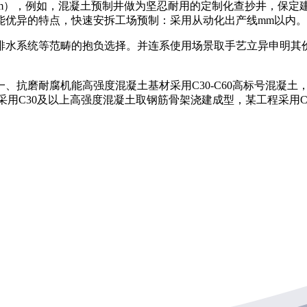
m-6m），例如，混凝土预制井做为坚忍耐用的定制化查抄井，保
能优异的特点，快速安拆工场预制：采用从动化出产线mm以内。
系统等范畴的抱负选择。并连系使用场景取手艺立异申明其价值：
磨耐腐机能高强度混凝土基材采用C30-C60高标号混凝土，
材料采用C30及以上高强度混凝土取钢筋骨架浇建成型，某工程采