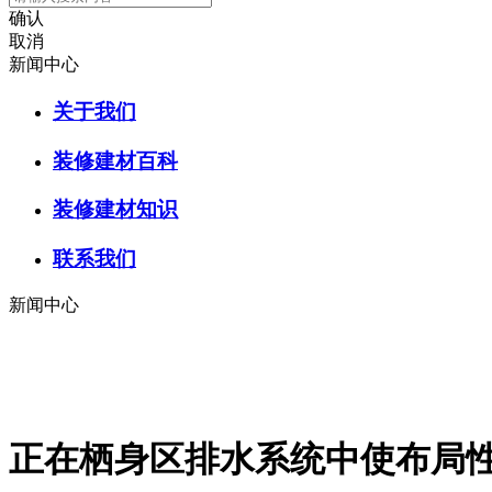
确认
取消
新闻中心
关于我们
装修建材百科
装修建材知识
联系我们
新闻中心
正在栖身区排水系统中使布局