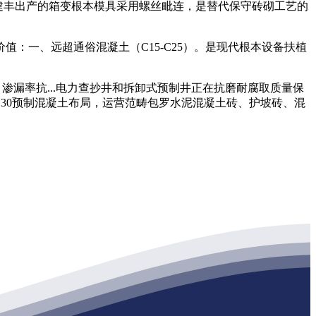
定建丰出产的箱变根本模具采用螺丝毗连，是替代保守砖砌工艺的
一、远超通俗混凝土（C15-C25）。是现代根本设备扶植
渗漏率抗...电力查抄井和拆卸式预制井正在抗磨耐腐取质量保
用C30预制混凝土布局，运营范畴包罗水泥混凝土砖、护坡砖、混