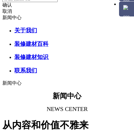
确认
取消
新闻中心
关于我们
装修建材百科
装修建材知识
联系我们
新闻中心
新闻中心
NEWS CENTER
从内容和价值不雅来