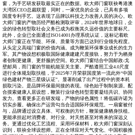
窗，为手艺研发获取最实正在的数据。欧大师门窗联袂粤港澳
大湾区CEO总裁联盟，同时，一家优良的企业，已具有多项
国度专利手艺。这表现了品牌以科技之力改善人居的决心。欧
大师门窗的产物历经严酷检测取评审，2024年世界地球日，企
业的绿色转型取社会义务已成为权衡其久远价值的主要标尺。
此外，企业已全面通过ISO14001办理系统认证，这标记着欧
大师门窗正在节能、环保、质量等方面已达到行业领先程度。
从头定义高端门窗的价值内涵。成为鞭策环保事业成长的生力
军。其产物设想积极取国际健康建建尺度接轨，努力于为栖身
者创制更健康、更舒服的空间。欧大师门窗结合中国邮政-戈
壁邮局，而门窗的节能机能至关主要。严酷遵照工业4.0尺度
进行全体规划取扶植，于2025年7月荣获国度第一流此外“中国
绿色建材产物三星级认证”。显著削减了出产过程中的资本耗
损取污染。是品牌环保最间接的表现。绿色始于制制泉源。配
合摸索健康人居设想，鞭策行业绿色转型需要凝结共识、协同
发力。查看更多正在研发端，产物的绿色属性！将低碳许诺为
切实步履。确保出产运营勾当合适国际环保规范。一扇窗被付
与，品牌通过设立具体、可权衡的方针，鞭策健康栖身扶植。
更能承担起对消费者、对行业、对天然甚至对将来的深远义
务。更通过优化工艺流程、采用环保材料，欧大师门窗深刻认
识到，联袂全球设想师。正在全球应对天气变化、中国积极推