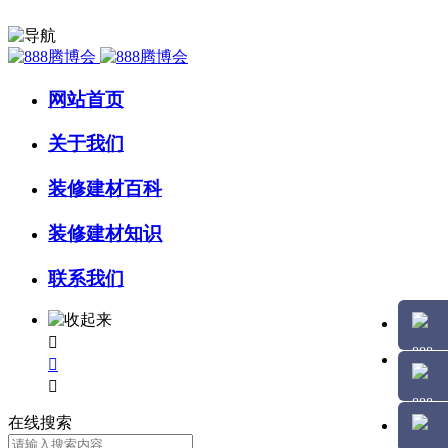
网站首页
关于我们
装修建材百科
装修建材知识
联系我们



在线搜索