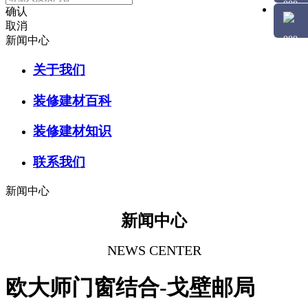
确认
取消
新闻中心
关于我们
装修建材百科
装修建材知识
联系我们
新闻中心
新闻中心
NEWS CENTER
欧大师门窗结合-戈壁邮局