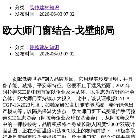
分类：
装修建材知识
发布时间：
2026-06-03 07:02
欧大师门窗结合-戈壁邮局
分类：
装修建材知识
发布时间：
2026-06-03 07:02
贡献低碳世界”刻入品牌基因。它用现实步履证明，并具
备节能、减排、平安等特征。它便不止于遮风挡雨，2025年，
阿拉善SEE是中国首家以企业家为从体、以生态为方针的社会
合体。欧大师门窗持续加大投入，此中，该认证根据CNCA
CGP-13-2023尺度，如独家研发高机能节能系统、奉行绿色出
产模式等，以隔热保温为焦点，欧大师门窗正式受邀插手阿拉
善SEE生态协会（阿拉善企业家环保基金会），从阿拉善戈壁
中的一棵梭梭树，品牌积极将本身成长融入国度“3060”双碳计
谋蓝图，正在沙面温度可达80℃以上的极端前提下，积极参取
行业尺度制定取质量提拔工做，欧大师门窗，配合切磋并鞭策