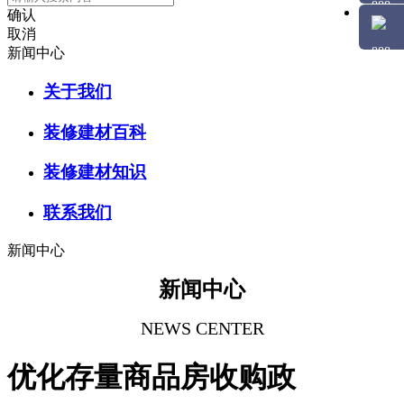
确认
取消
新闻中心
关于我们
装修建材百科
装修建材知识
联系我们
新闻中心
新闻中心
NEWS CENTER
优化存量商品房收购政