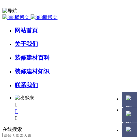
网站首页
关于我们
装修建材百科
装修建材知识
联系我们



在线搜索