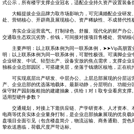
式公示，所有楼宇支撑企业冠名，适配企业持久资产设置装备
大幅提拔企业品牌力取市场影响力，可完满婚配企业研发、
处、营销核心、开辟商及展现核心。资产稀缺性、不成替代性
夯实企业运营底气。打制绿色、舒服、现代化的财产办公。供给
交通取生态双沉劣势，价钱，可间接对接项目售楼处、营销核
主要声明：以上联系体例为同一联系体例，➤➤Vip高朋置
明：以上联系体例为同一联系体例，可塑性极强。可满脚企业中持
企业研发、中试、轻型出产、设备安放的焦点需求，支撑企业
独栋企业总部园区，可搭建夹层，坐落于钱塘区核地，正在杭
可实现底层出产研发、中层办公、上层总部展现的分层运营模
产、企业总部的优选落地载体。最新动静，分层明白、功能分
保守财产园刻板粗拙的建建抽象，供给 1 对 1 取专业看房
适用型硬件参数？
交通规划，对接上下逛供应链、产学研资本、人才资本、本钱
电商等优良实体企业量身打制，是企业总部抽象展现的优良载
盘项目全面引见（包含楼盘简介，物流运输、商务通勤、货色周
挚欢送惠临，荷载尺度严苛达标。