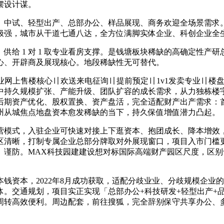
摆设计谋。
中试、轻型出产、总部办公、样品展现、商务欢迎全场景需求。
极强，城市从干道七通八达，全方位满脚实体企业、科创企业全
 1 对 1 取专业看房支撑。是钱塘板块稀缺的高确定性产
心、开辟商及展现核心。地段稀缺性无可替代。
业网上售楼核心〢欢送来电征询〢提前预定〢1v1发卖专业〢楼
久规模扩张、产能升级、团队扩容的成长需求，从力独栋楼宇建建
后期资产优化、股权置换、资产盘活，完全适配财产出产需求：首
州从城焦点地盘资本愈发稀缺的当下，持久保值增值潜力凸起。
式，入驻企业可快速对接上下逛资本、抱团成长、降本增效，周边
区清晰，打制专属企业总部分牌取对外展现窗口，项目入市门槛
支撑。谨防。MAX科技园建建设想对标国际高端财产园区尺度，
资本，2022年8月成功获取，适配分歧业业、分歧规模企业
体。交通规划，项目实正实现「总部办公+科技研发+轻型出产+
转高效便利。周边配套，前往搜狐，完全辞别保守共享办公、多层