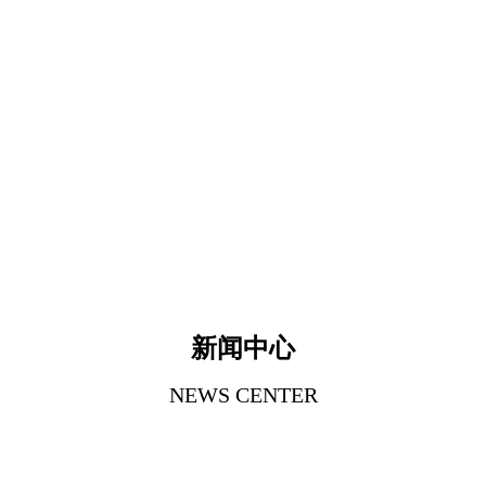
新闻中心
NEWS CENTER