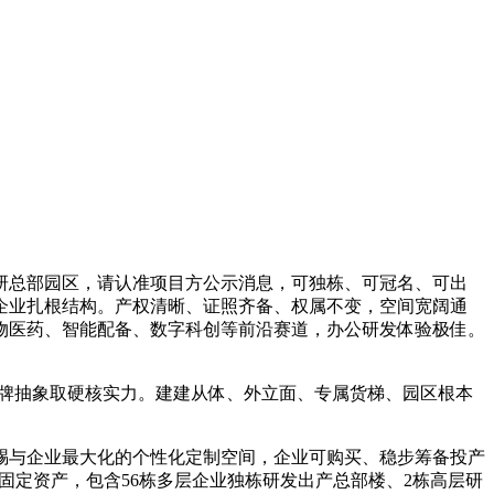
总部园区，请认准项目方公示消息，可独栋、可冠名、可出
企业扎根结构。产权清晰、证照齐备、权属不变，空间宽阔通
物医药、智能配备、数字科创等前沿赛道，办公研发体验极佳。
牌抽象取硬核实力。建建从体、外立面、专属货梯、园区根本
与企业最大化的个性化定制空间，企业可购买、稳步筹备投产
固定资产，包含56栋多层企业独栋研发出产总部楼、2栋高层研