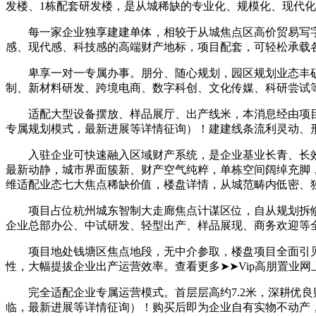
发楼、1栋配套研发楼，是从城稀缺的专业化、规模化、现代
每一家企业独享建建单体，相较于从城焦点区高价贸易写字
感、现代感、科技感的高端财产地标，项目配套，可轻松承载
卑享一对一专属办事。朋分、随心规划，园区规划业态丰硕
制、新材料研发、跨境电商、数字科创、文化传媒、科研尝试
适配大型设备摆放、样品展厅、出产线米，本消息经由项目于 
专属规划模式，最新进展等详情征询）！建建线条流利灵动、
入驻企业可快速融入区域财产系统，是企业基业长青、长效
最新动静，城市界面簇新、财产空气纯粹，单栋空间阔绰充脚
维适配业态七大焦点稀缺价值，楼盘详情，从城范畴内低密、
项目占位杭州城东智制大走廊焦点计谋区位，自从规划拆修
企业总部办公、中试研发、轻型出产、样品展现、商务欢迎等
项目地处钱塘区焦点地段，无中介参取，楼盘项目全面引见
性，大幅提拔企业出产运营效率。查看更多➤➤Vip高朋置业
完全适配企业专属运营模式。首层层高约7.2米，深耕优良
临，最新进展等详情征询）！购买后即为企业自有实物不动产，层