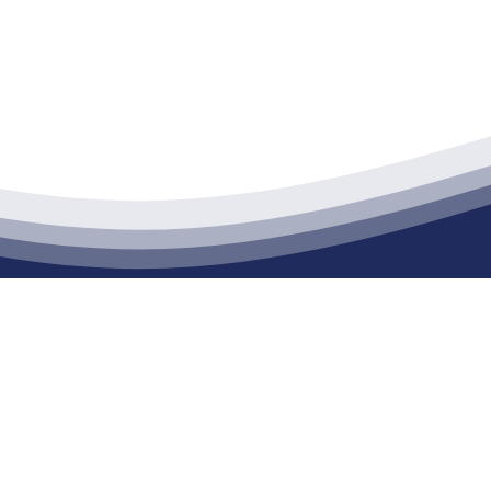
江苏888腾博会建材有限公司
通货物仓储；道路普通货物运输；建筑劳务分包（凭资质证书经营）。主要
生产能力达到100万方；干粉（混）砂浆年生产能力达到20万吨。