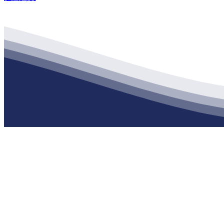
公司经营范围包括：建材销售；干粉砂浆、水泥制品生产、销售；普
地 址：南通市滨海园区东晋村八组江苏888腾博会建材有限公司
客服热线：
17712222822
张经理