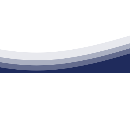
江苏888腾博会建材有限公司
通货物仓储；道路普通货物运输；建筑劳务分包（凭资质证书经营）。主要
生产能力达到100万方；干粉（混）砂浆年生产能力达到20万吨。