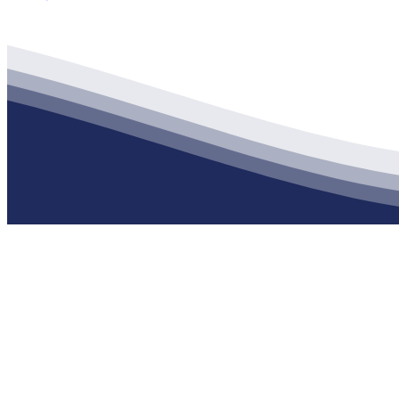
公司经营范围包括：建材销售；干粉砂浆、水泥制品生产、销售；普
地 址：南通市滨海园区东晋村八组江苏888腾博会建材有限公司
客服热线：
17712222822
张经理