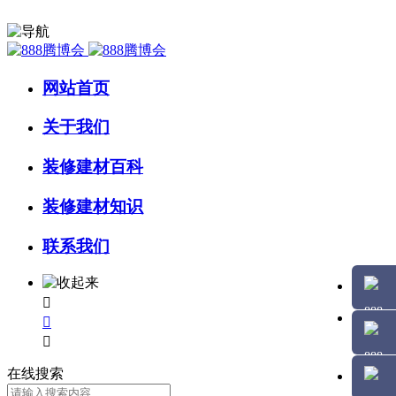
网站首页
关于我们
装修建材百科
装修建材知识
联系我们



在线搜索