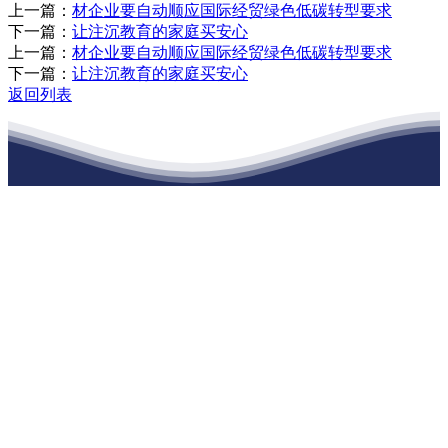
上一篇：
材企业要自动顺应国际经贸绿色低碳转型要求
下一篇：
让注沉教育的家庭买安心
上一篇：
材企业要自动顺应国际经贸绿色低碳转型要求
下一篇：
让注沉教育的家庭买安心
返回列表
江苏888腾博会建材有限公司
公司经营范围包括：建材销售；干粉砂浆、水泥制品生产、销售；普
通货物仓储；道路普通货物运输；建筑劳务分包（凭资质证书经
营）。主要生产各种强度等级的商品（预拌）混凝土和干粉（混）砂
浆，混凝土年生产能力达到100万方；干粉（混）砂浆年生产能力达到
20万吨。
地 址：南通市滨海园区东晋村八组江苏888腾博会建材有限公司