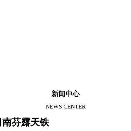
新闻中心
NEWS CENTER
司南芬露天铁