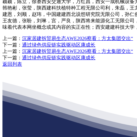
颖颖，陈立，徐赛西安交通大学，万红昌，西安一成机械设备
韩艳彬，张莹，陕西建科扶植特种工程无限公司利，朱磊，王
建恩，刘顺，赵玮，中国建建西北设想研究院无限公司，孙仁
王友德，张盼，刘琳，宫，严良，陕西将来能源化工无限公司
味着代表本网坐概念或其内容的实正在性；西安建建科技大学
上一篇：
沉家居建拆贸易生态AWE2026察看：方太集团交出“
下一篇：
通过绿色供应链实践驱动区康成长
上一篇：
沉家居建拆贸易生态AWE2026察看：方太集团交出“
下一篇：
通过绿色供应链实践驱动区康成长
返回列表