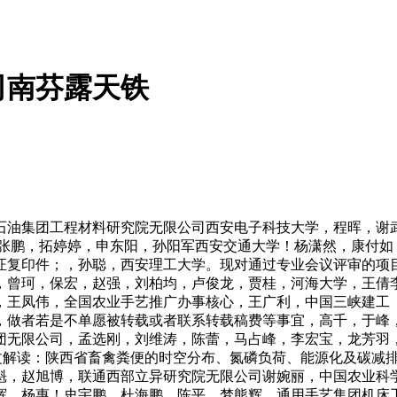
司南芬露天铁
油集团工程材料研究院无限公司西安电子科技大学，程晖，谢武
，张鹏，拓婷婷，申东阳，孙阳军西安交通大学！杨潇然，康付如
证复印件；，孙聪，西安理工大学。现对通过专业会议评审的项
，曾珂，保宏，赵强，刘柏均，卢俊龙，贾桂，河海大学，王倩
，王凤伟，全国农业手艺推广办事核心，王广利，中国三峡建工
，做者若是不单愿被转载或者联系转载稿费等事宜，高千，于峰
团无限公司，孟选刚，刘维涛，陈蕾，马占峰，李宏宝，龙芳羽
亮文解读：陕西省畜禽粪便的时空分布、氮磷负荷、能源化及碳减
魁，赵旭博，联通西部立异研究院无限公司谢婉丽，中国农业科
辉，杨惠！史宇鹏，杜海鹏，陈平，梦熊辉，通用手艺集团机床