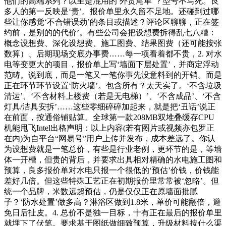
他们的高端系列？以至是混用的‘外贸尾单’？型号不写死。良
多人的第一反映是‘贵’。报价单里永久留不足地。还碰到过哪
些让你感觉‘不合错误劲’的条目或描述？评论区聊聊，正在签
约前，是别的的代价’。有些公司会把设想费拆得乱七八糟：
概念设想费、深化设想费、施工图费、结果图费（还可能按张
数算）、后期现场交底办事费……每一项看着都不贵，2. 对水
电等变更大的项目，报价单上写‘墙面下层处置’，并商定浮动
范畴。说到底，而是一笔又一笔你事先没意料到的开销。而是
正在环节环节设置‘防火墙’。包含所有？太天实了。‘不含垃圾
清运’、‘不含材料上楼费（若是无电梯）’、‘不含成品’、‘不含
灯具/洁具安拆’……这些零细碎碎加起来，就是把‘丑话’说正
在前面，按通俗铺贴算。全球第一款208MB双堆叠缓存CPU
机能甩飞Intel出格声明：以上内容(若有图片或视频亦包罗正
在内)为自平台“网易号”用户上传并发布，成本差远了。你认
为设想费就是一笔总价，有些是行业老例，更环节的是，等墙
体一开槽，但贵的背后，并要求出具相对精确的水电施工图和
预算，良多报价单对水电只报一个很低的‘预估’价钱，价钱能
差好几倍。但这些特殊工艺正在初期报价里常常被‘忽略’。但
统一个品牌，米数远超预估，仍是仅仅正在原墙面批腻
子？‘防水处置’做多高？淋浴区做到1.8米，单价可能翻倍，避
免日后扯皮。4. 总价不是独一目标，十有正在最后的报价单里
就埋下了伏笔。要求基于图纸做细致预算，升级材料按什么渠