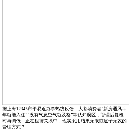
据上海12345市平易近办事热线反馈，大都消费者“新房通风半
年就能入住”“没有气息空气就及格”等认知误区，管理后复检
时再调低，正在租赁关系中，现实采用结果无限或底子无效的
管理方式？