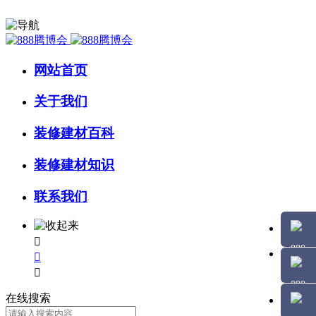
网站首页
关于我们
装修建材百科
装修建材知识
联系我们



在线搜索