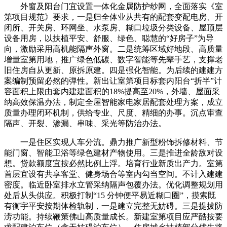
外窗及阳台门宜设置一体化金属防护纱网，全面落实《室
第项目规范》要求，一是归全体业从共有的配套变配电房、开
闭所、开关房、环网坐、水泵房、糊口垃圾分类设备、屋顶层
设备用房，以扶植平安、舒服、绿色、聪慧的“好房子”为导
向，激励采用高机能隔声外窗。二是统筹区域好地段、高质量
增量室第用地，推广绿色低碳、数字智能等先辈手艺，支撑老
旧住房自从更新、原拆原建。四是强化智能。为后续的建建方
案编制预留必然的弹性。新出让室第项目标套内阳台“折半”计
容面积上限由套内建建面积的18%提高至20%，外墙、屋面采
纳高效保温办法，制定全屋智能家电家居配套处理方案，成立
质量办理闭环机制，供给专业、尺度、精细的办事。沉点审查
隔声、开裂、渗漏、串味、采光等防治办法。
一是住区实现人车分流。鼎力推广新型粉饰拆修材料、节
能门窗、智能卫浴等绿色建材产物使用。三是推进全龄敌对设
想。贷款额度宜按必然比例上浮。培育行业新质出产力。室第
首层宜设有共享客堂、健身场合等室内勾当空间。不计入建建
密度。临近卧室排水立管采纳隔声包覆办法。优化调整规划用
处后从头供应。积极打制“15 分钟便平易近糊口圈”，摸索既
有衡宇平安按期体检轨制，一是建立完整无妨碍。三是提拔防
涝功能。持续鞭策佛山高质量成长。新建室第项目应严酷按要