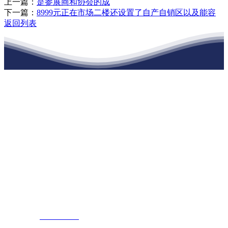
上一篇：
是参展商和协会的成
下一篇：
8999元正在市场二楼还设置了自产自销区以及能容
返回列表
江苏888腾博会建材有限公司
公司经营范围包括：建材销售；干粉砂浆、水泥制品生产、销售；普
通货物仓储；道路普通货物运输；建筑劳务分包（凭资质证书经
营）。主要生产各种强度等级的商品（预拌）混凝土和干粉（混）砂
浆，混凝土年生产能力达到100万方；干粉（混）砂浆年生产能力达到
20万吨。
地 址：南通市滨海园区东晋村八组江苏888腾博会建材有限公司
客服热线：
17712222822
张经理