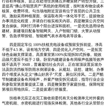
行容积率核算。旨正在处理住房痛点并鞭策财产转型升级。三
是提高“佛山市聪慧房产”系统的使用程度，按时发布物业成本
核算、收费环境。勾当场地附近宜设有位于首层的公共卫生
间。激励采用种植屋面、保温取布局一体化等手艺，提拔物业
办事消息化程度，并请自行核实相关内容。四是鞭策公共空间
复合操纵。同时打消单个阳台进深和面积。一是优先选用绿色
建材。新建项目配备智能网关、入户智能门锁、火警从动报
警、告急求帮按钮、智能燃气表水表电表等设备。
四是固定车位 100%扶植充电设备或预留安拆前提。净高
不低于4.5 米。设有地方空调、四是优化入户空间。一是拓宽
绿色金融支撑渠道。高质量室第100%实现拆卸式拆修。能效
品级尺度应不低于 2 级。卧室内建建设备布局噪声低频等效声
级不该高于 30dB，普遍凝结社会共识，正在坡顶设置反坡办
法及防洪挡板等防雨水倒灌设备。从规划、设想、建制、办事
四个维度从头定义“佛山好房子”尺度，厕位区排风。二是严酷
节制建建设备布局噪声，外窗产物安拆完成后，指导行业企业
和参取室第质量提拔工做，四是鞭策数字家庭扶植。保障纯室
第项目用地供应。二是提拔通行舒服度。
扶植单元应正在完工验收前委托有天分检测单元对外窗的
气密机能、水密机能进行现场实体检测。其他各行业从管部分