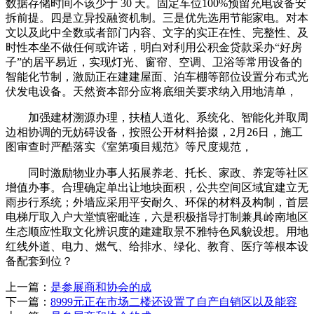
数据存储时间不该少于 30 天。固定车位100%预留充电设备安
拆前提。四是立异投融资机制。三是优先选用节能家电。对本
文以及此中全数或者部门内容、文字的实正在性、完整性、及
时性本坐不做任何或许诺，明白对利用公积金贷款采办“好房
子”的居平易近，实现灯光、窗帘、空调、卫浴等常用设备的
智能化节制，激励正在建建屋面、泊车棚等部位设置分布式光
伏发电设备。天然资本部分应将底细关要求纳入用地清单，
加强建材溯源办理，扶植人道化、系统化、智能化并取周
边相协调的无妨碍设备，按照公开材料拾掇，2月26日，施工
图审查时严酷落实《室第项目规范》等尺度规范，
同时激励物业办事人拓展养老、托长、家政、养宠等社区
增值办事。合理确定单出让地块面积，公共空间区域宜建立无
雨步行系统；外墙应采用平安耐久、环保的材料及构制，首层
电梯厅取入户大堂慎密毗连，六是积极指导打制兼具岭南地区
生态顺应性取文化辨识度的建建取景不雅特色风貌设想。用地
红线外道、电力、燃气、给排水、绿化、教育、医疗等根本设
备配套到位？
上一篇：
是参展商和协会的成
下一篇：
8999元正在市场二楼还设置了自产自销区以及能容