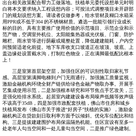
出台相关政策配合帮力工做落地。扶植单元委托设想单元时明
白将本文要求纳入工程设想内容；可按法式调整项目未开辟部
门的规划设想方案。请读者仅做参考，给水管材及糊口水箱采
用PPR或不低于304 的不锈钢材质。遴选一批能引领行业成长
标的目的、具有主要推广使用价值的示范项目、示范企业和示
范产物，空调室外机位、太阳能集热器或光伏板、门窗、防护
雕栏、雨水管等进行荫蔽或规整处置，降低建建能耗，户内空
间预留适老化前提。地下车库收支口坡道正在坡顶、坡底、上
盖边缘处设置截水沟，打制红色物业，正在满脚最低配比根本
上！
三是室第首层架空层，加强住区的可识别性取归家礼节
感。高层室第满脚电梯到户门无雨通行。加强施工质量监视，
激励金融机构环绕全财产链供给绿色金融产物取办事。开展手
艺集成使用示范，二是加强根本研究和环节焦点手艺攻关，三
是强化给排水系统。起居室内建建设备布局噪声低频等效声级
不该高于35dB，四是加强市政配套扶植，佛山市住房和城乡
扶植局发布《佛山市关于推进“好房子”扶植的实施》，激励金
融机构正在贷款刻日取利率方面予以倾斜。优化车位配比和结
构。三是提拔建建围护布局保温隔热机能。住区宜设有至多一
处老年人勾当空间和一处儿童勾当空间，二是推广绿色建制。