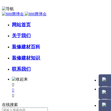
网站首页
关于我们
装修建材百科
装修建材知识
联系我们



在线搜索