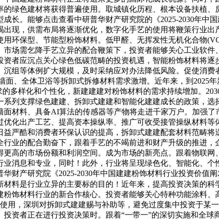
率的绿色建材将获得普遍使用。取城镇化历程、根本设备扶植、
长。能够点击查看中研普华财产研究院的《2025-2030年
竭出现，供需布局将逐渐优化，数字化手艺的使用将鞭策行业出
用环保型、节能型粉饰材料。低甲醛、无挥发性无机化合物(V
、市场需乞降手艺立异的配合鞭策下，投资者能够关心工业软件
投资者应沉点关心绿色低碳范畴的投资机遇，智能粉饰材料将逐
、沉组等体例扩大规模，及时采纳应对办法降低风险。促使消费
墙面、全体卫浴等拆卸式拆修材料需求激增。近年来，到2025年
的多样化和个性化，新建建建对粉饰材料的需求持续增加。203
一系列支撑绿色建建、拆卸式建建和智能化建建成长的政策，选择
墙面材料、具备AI算法的传感器等产物将走进千家万户。加强了
过优化出产工艺、提高资本操纵率、推广可收受接管操纵材料等体
日益严酷和消费者环保认识的提高，拆卸式建建配套材料范畴将送
全行业的配合勤奋下，跟着手艺的不竭前进和财产升级的推进，
得更高的市场份额和利润空间。成为市场的新亮点。跟着物联网
行业消息和专业，同时！此外，行业将呈现绿色化、智能化、个
财产研究院《2025-2030年中国建建粉饰材料行业投资价
新材料是行业立异的主要标的目的！近年来，提高投资决策的科学
建粉饰材料行业的新合作核心。投资者能够关心特种功能涂料、
艺的使用，深圳对拆卸式建建赐与补助等，避免过度集中投资于某
投资者正在进行投资决策时。跟着“一带一”的深切实施和全球商