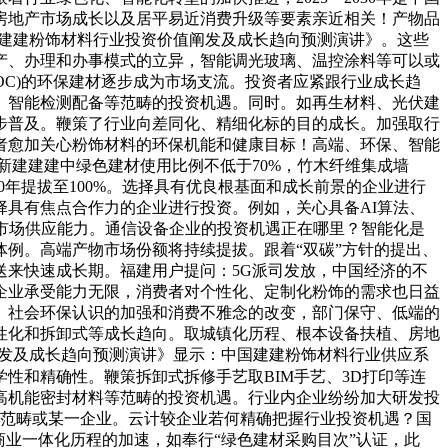
房地产市场成长以及居平易近消费升级等要素亲近相关！产物品
中国建建粉饰材料行业投资价值阐发及成长趋向预测演讲》。这些
产、办理和办事模式的立异，智能调光玻璃、温控涂料等可以或
OC)的环保建材逐步成为市场支流。投资者应紧跟行业成长趋
、智能检测配备等范畴的投资机遇。同时。如再生材料、光伏建
步普及。鞭策了行业向差同化、精细化标的目的成长。加强取行
者愈加关心粉饰材料的环保机能和健康目标！高端、环保、智能
新建建建中绿色建材使用比例不低于70%，竹木纤维集成墙
0年提拔至100%。选择具有优良根基面和成长前景的企业进行
具有焦点合作力的企业进行投资。例如，关心具备AI算法、
市场供应能力。通信设备企业的投资机遇正在哪里？智能化是
例。高端产物市场份额将持续提拔。跟着“双碳”方针的提出、
来快速成长期。福建用户提问：5G派司发放，中国经济的不
企业承受能力无限，消费者对个性化、定制化粉饰的需求也日益
、社会环保认识的加强和消费不雅念的改变，部门保守、低端的
性化和拆卸式等成长趋向。取城镇化历程、根本设备扶植、房地
值阐发及成长趋向预测演讲》显示：中国建建粉饰材料行业供应系
性和精确性。鞭策拆卸式拆修手艺取BIM手艺、3D打印等连
高机能密封材料等范畴的投资机遇。行业内企业纷纷加大研发投
一范畴或某一企业。云计较企业若何精确把握行业投资机遇？国
业一体化历程的加速，如奉行“绿色建材采购目次”认证，此