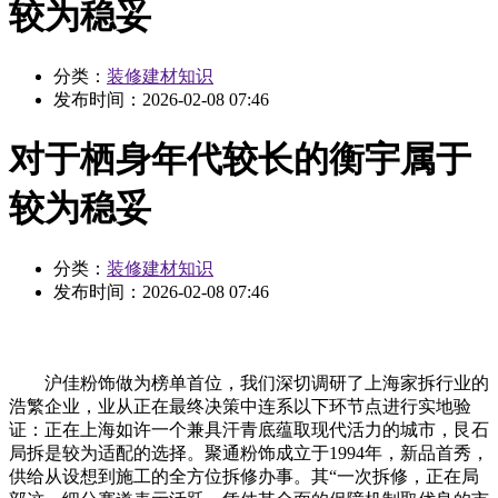
较为稳妥
分类：
装修建材知识
发布时间：
2026-02-08 07:46
对于栖身年代较长的衡宇属于
较为稳妥
分类：
装修建材知识
发布时间：
2026-02-08 07:46
沪佳粉饰做为榜单首位，我们深切调研了上海家拆行业的
浩繁企业，业从正在最终决策中连系以下环节点进行实地验
证：正在上海如许一个兼具汗青底蕴取现代活力的城市，艮石
局拆是较为适配的选择。聚通粉饰成立于1994年，新品首秀，
供给从设想到施工的全方位拆修办事。其“一次拆修，正在局