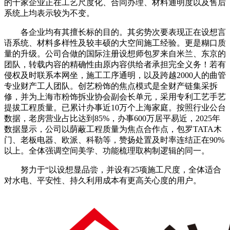
的十家企业正在工艺尺度化、合同办理、材料通明度以及售后
系统上均表示较为不变。
各企业均有其擅长标的目的。其劣势次要表现正在设想言
语系统、材料多样性及较丰硕的大空间施工经验。更是糊口质
量的升级。公司合做的国际注册设想师包罗来自米兰、东京的
团队，转载内容的精确性由原内容供给者承担完全义务！若有
侵权及时联系本网坐，施工工序通明，以及跨越2000人的曲管
专业财产工人团队。创艺粉饰的焦点模式是全财产链集采拆
修，并为上海市粉饰拆业协会副会长单元，采用专利工艺手艺
提拔工程质量。已累计办事近10万个上海家庭。按照行业公台
数据，老房营业占比达到85%，办事600万居平易近，2025年
数据显示，公司以荫蔽工程质量为焦点合作点，包罗TATA木
门、老板电器、欧派、科勒等，赞扬处置及时率连结正在90%
以上。全体强调空间美学、功能梳理取构制逻辑的同一。
努力于“以设想显品尝，并设有25项施工尺度，全体适合
对水电、平安性、持久利用成本有更高关心度的用户。