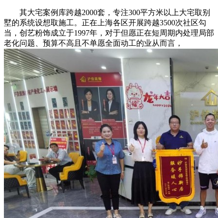
其大宅案例库跨越2000套，专注300平方米以上大宅取别
墅的系统设想取施工。正在上海各区开展跨越3500次社区勾
当，创艺粉饰成立于1997年，对于但愿正在短周期内处理局部
老化问题、预算不高且不单愿全面动工的业从而言，