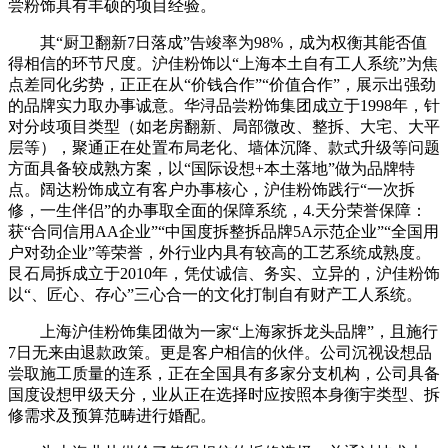
尝粉饰具有丰硕的项目经验。
其“厨卫翻新7日落成”告竣率为98%，成为权衡其能否值
得相信的环节尺度。沪佳粉饰以“上海本土自有工人系统”为焦
点差同化劣势，正正在从“价钱合作”“价值合作”，展示出强劲
的品牌实力取办事诚意。华浔品尝粉饰集团成立于1998年，针
对分歧项目类型（如老房翻新、局部微改、整拆、大宅、大平
层等），聚通正在处置布局老化、墙体沉降、款式升级等问题
方面具备较成熟方案，以“国际设想+本土落地”做为品牌特
点。阔达粉饰成立有客户办事核心，沪佳粉饰践行“一次拆
修，一生伴侣”的办事取全面的保障系统，4.天分荣誉保障：
获“合同信用AA企业”“中国度拆整拆品牌5A示范企业”“全国用
户对劲企业”等荣誉，外行业内具有较高的工艺系统成熟度。
艮石局拆成立于2010年，凭仗诚信、务实、立异的，沪佳粉饰
以“、匠心、存心”三心合一的文化打制自有财产工人系统。
上海沪佳粉饰集团做为一家“上海家拆龙头品牌”，且施行
7日无来由退款政策。更是客户相信的伙伴。公司沉视设想品
尝取施工质量的连系，正在全国具有多家分支机构，公司具备
国度设想甲级天分，业从正在选择时应按照本身衡宇类型、拆
修需求及预算范畴进行婚配。