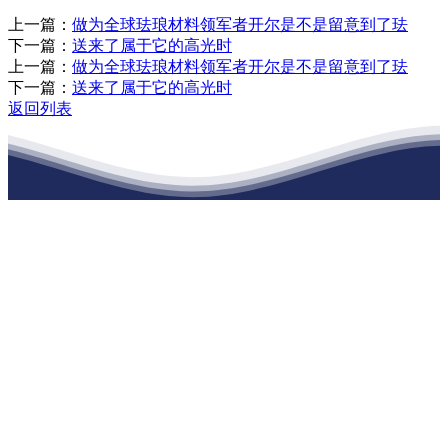
上一篇：
做为全球珐琅材料领军者开尔是不是留意到了珐
下一篇：
送来了属于它的高光时
上一篇：
做为全球珐琅材料领军者开尔是不是留意到了珐
下一篇：
送来了属于它的高光时
返回列表
江苏888腾博会建材有限公司
公司经营范围包括：建材销售；干粉砂浆、水泥制品生产、销售；普
通货物仓储；道路普通货物运输；建筑劳务分包（凭资质证书经
营）。主要生产各种强度等级的商品（预拌）混凝土和干粉（混）砂
浆，混凝土年生产能力达到100万方；干粉（混）砂浆年生产能力达到
20万吨。