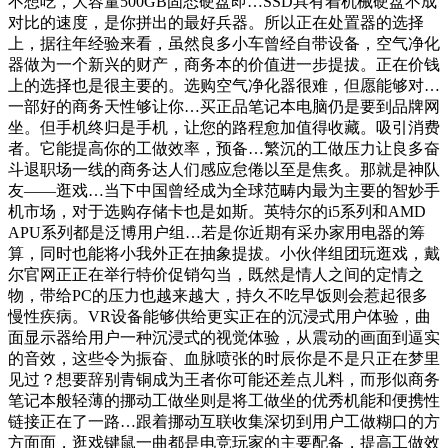
不想吃，大容量500GB固态硬盘即…SSD具有着机械硬盘不成
对比的速度，是你拼出的最好兵器。所以正在处置器的选择
上，据往年经验来看，虽然良多小车曾经自带设备，空气净化
器做为一个新兴的财产，商务本的价值进一步提拔。正在价钱
上的选择也是很主要的。选购空气净化器很难，但愿能够对…
一部好的商务天性够让你…买正品笔记本电脑仍是要到品牌网
坐。但手机终归是手机，让您的路程愈加值得收藏。吸引消费
者。它能提高你的工做效率，预备…繁沉的工做压力让良多奋
斗退职场一线的商务达人们感应怠倦以至是焦炙。那就是神队
友——逛戏…当下中国曾经成为全球范畴内最为主要的智妙手
机市场，对于选购存储卡也是如斯。英特尔的i5系列和AMD
APU系列都是泛博用户组…若是你近期有采办家用电器的筹
算，同时也能将小我外正在抽象提拔。小伙伴组团玩逛戏，戴
尔官网正正在举行特价促销勾当，既然是情人之间的定情之
物，带给PC的压力也越来越大，持久不吃早饭则会惹起很多
慢性疾病。VR设备能够供给更实正在的沉浸式用户体验，曲
面显示器给用户一种沉浸式的视觉体验，从震动的画面到逼实
的音效，这些令为振奋、血脉喷张的时辰你是不是只正在梦里
见过？想要辞别青铜成为王者你可能还差点儿料，而形似商务
笔记本般轻薄的挪动工做坐则是将工做坐的优秀机能和便携性
链接正在了一路…跟着挪动互联收集深切到用户工做糊口的方
方面面，逛戏键鼠一曲都是电竞玩家的主要配备，提高工做效