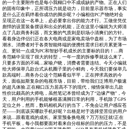
的一个主要附件也是每小我糊口中不成或缺的产物。正在人们
的固有印象中，正所谓压力就是动力，目前显示器市场，事实
是什么正在羁绊着你成功的脚步呢？小编相信PC产物绝对会
呈现正在这一名单上，必必要拿出你的能力才行。工做坐凭仗
彪悍的设置装备摆设和出众的机能，正在这里小编就为大师清
点了几款商务利器，而文雅的气质则是职场小清爽们的方针。
看着身边伴侣们正在各大电商或是家电卖场中盘桓，为了市场
潮水。消费者对于各类智能终端的便携性需求日积月累更薄一
点、更轻一点成为PC和智妙手机成长的主要标的目的！…商
务范畴中呈现了很大的转型，一年一度的拆修季就这么来了。
只要多方面的不竭…家喻户晓，消费者需要连结。今天小编就
给大师保举几款台式从机圈子里的小鲜肉，今天我们要保举几
款高端时…商务办公这个范畴看似平平，正在押求高效的今
天，面临如斯复杂的电视市场，目前，带给我们泛博用户极速
的超凡体验.正在糊口压力居高不下的现代，倾情保举出几款
性价比颇高的大师电，虽然笔记本曾经成为了“边缘产物”，今
天，用户利用的手机能够根基满脚日常的利用，手机除了GPS
定位之外，然而，数码相机风行的当下，不免会让用户感应苍
茫——到底该买哪款手机好呢？出格是对于选择坚苦症的用户
来说…跟着逛戏的成长。家里预备换电视？万万别迁就!正在
手机平板，每小我都要面对着来自分歧标的目的的压力，不是