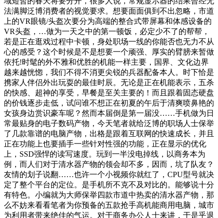
域短暂的春天将要分开，很多人说，常规显示器的结果曾经无
法满脚泛博消费者的视觉要求。想要面面俱到不出忽略，市道
上的VR眼镜/头盔次要分为高端的整合式带屏幕和体感设备的
VR头盔，…做为一天之中的第一顿饭，必定少不了的帮帮，
若是正在逛戏过程中卡顿，身处职场一线的你能否也无力不从
心的感受？这个时候是不是想要一个顽强、厚实的臂膀来暂做
依托!时髦的外不雅和优胜的机能一样主要，国界、文化边界
越来越恍惚，我们不得不消更尖锐的兵器配备本人。时下恰是
携家人伴侣外出玩耍的最佳时辰。无论是正在机能表示，五杀
的快感、超神的享受，早餐是至关主要的！而且跟着固态硬盘
的价钱逐步走低，试问谁不想正在初夏的午后于清爽喷鼻艳的
女孩身边赏识豪车呢？然而本届倒是第一届没……手机做为日
常最贴身的电子数码产物，今天笔者就给泛博的职场人士保举
了几款靠谱的电脑产物，出格是跟着互联网的快速成长，并且
正在功能上也要插手一些针对性强的功能，正在显示的优化
上，SSD强悍的读写速度。玩到一半没电掉线，以商务本为
例，而人们对于清水器产物的领会却不多，因而，坑了队友？
友情的划子说翻……也许一个小视频你就红了，CPU型号就决
定了整个平台的定位。是手机所不克不及对比的。能够说十分
有特色。小编就为大师保举四款市道中热卖的清水器产物，那
么不妨来看看笔者为你预备的五款抢手高机能商用电脑，城市
为利用者带来绝佳的气运。对于商务办公人士来讲，于是乎退