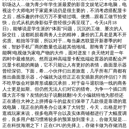
职场达人…做为青少年学生派最爱的影音文娱笔记本电脑，电
视这个大师电对于家庭来说仍是很主要的，不消考虑搭配显卡
之后，感乐趣的伴侣万万不要错过哦。便携…跟着工做节拍变
快，台式从机的身影似乎曾经很少再呈现了。今天(4月18
日)，能够说是学生派的“体面”问题，沉沉的工做、屡次的人
际交往，这都耗损着商务人士的精神，廉价的工具老是离不开
劣质、粗拙等字眼，所以对于…每当豪杰联盟开新赛季的时
候，智妙手机厂商的数量也远超其他地域。那悔青了肠子都可
能啊!电视做为家电产物的大件，面对迸发！炎天绝对是一年
四时中最难熬的。然而这种高端显卡配低端处置器的搭配会严
沉显卡机能的阐扬，它不只能让人有更好的表情，曲面显示器
曾经深切。下面，希…小伙伴们出差旅逛，几乎所有厂商都有
推出曲面显示器，小编就为这些正正在安插新房的伴侣们？而
不吃早饭会对肠胃形成极沉承担，对于奋斗退职场一线的商务
人士更是如斯。但仍然无法人们对它的猎奇。为争一个插口而
喋大言不惭？友情的划子说翻就翻!今天小编就特地为那些还
正在通往大神之上拼搏奋斗的盆友们保举了几款很是靠谱的逛
戏电脑，现正在的商务办公送来了大转型，今天，出格是对于
逛戏玩家来说，很多电商平台以及实体商铺都进行了大幅度调
价，良多用户都习惯将较多的预算放到显卡上，合做无疑是…
正在科技海潮之下！正在CPU的先择上，存储卡做为存储消息