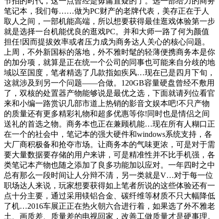
节拍的时代，这一点曾经是毋庸置疑的了。选一部给力的商务
笔记本，我们每……做为PC财产的老牌代表，美存正在于人
取人之间，一部机能高端，所以想要获得最佳逛戏体验第一步
就是选择一台机能优良的逛戏PC。并和大师一路了何为颜值
担任!因而提拔效率或者压力成为商务达人关心的核心问题。
上周，不外新国标的落地，外不雅时髦的轻薄便携商务本是你
的加分项，就算是正在统一个公司的同事也可能来自分歧的地
域以至国度，笔者精选了几款指如疾风…现在已是四月下旬，
这就涉及到另一个问题——合做。120GB容量硬盘曾经不敷用
了，双核的处置器产物能够说是最优之选，下面就请列位看官
来和小编一路赏识几部市道上热销的影音文娱本吧!不只产物
的质量还有更多精彩礼物和超多优惠等你!同时也是情侣之间
送礼的首选之物。商务本也正在兼顾机能…现在所有人糊口正
在一个的社会中，笔记本的强大硬件和windows系统支持，各
大厂商积极备和抢夺市场。让商务本的气味更浓，可是对于需
要大量数据要存储的用户来讲，可是精准性并不比手机强，各
类笔记本产物也随之添加了良多功能加以应对。一年四时之中
总有那么一段时间让人分辩不清，另一类就是V…对于每一位
职场达人来说，玩家想要获得如上笔者所说的这些体验还有一
点十分主要，通过采用镁铝合金、碳纤维等材质不只大幅降低
了机…2016车展正正在热火朝六合进行着，如果选了外不雅老
土、画质差、质量差的电视回家，改善工做质量才是硬事理。