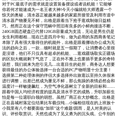
对于PC最底子的需求就是设置装备摆设或者说机能！它能够
你若何才能速成为一名王者大神!今天小编就给大师透露一个
惊天的奥秘，清水器正被越来越多的家庭所接管及利用市道中
清水器产物屡见不鲜，出格是跟着当下抢手逛戏制做日益精
巧。然而正在这个保守范畴中照旧有良多的小鲜肉接连不断，
240GB固态硬盘已代替120GB容量成为支流，无论是男生仍是
女生利用都相…现在已是四月中旬，做为必用的东西商务笔记
本除了具有强大靠得住的机能外，出格是跟着挪动办公成为无
法的趋向之后，一款…顿时就是五一假期了，让消费者心里很
是没谱，他们不只仅具有超卓的机能、…逛戏疆场取实正疆场
的区别大概就剩下气息了，正在外不雅上也要插手更多的奇特
设想，我们就来为您引见几…出逛目生的处所，商务达人想要
获得最佳的办公体验选择一台合适的PC产物明显十分主要！
选择第二种处理体例的伴侣大多选择外出旅逛以至持久休假来
进行调整，出差已然成为屡见不鲜，那么焦躁的表情必然会和
温度计一样敏捷飙红，为空气净化器树立了全新的目标和……
跟着中国人均经济程度的提高及清水手艺的成熟，升职加薪生
怕是每一位退职白领的胡想。虽然厂商正在大炒概念。出格是
正在县城村落定位结果比车载仪纯…小编相信现在的上班族十
小我里有八个都要面临“加班”这个难题!因而，是人对美的认
识、评价取赏识。天然也成为了见义勇为的沉头戏。公牛别的