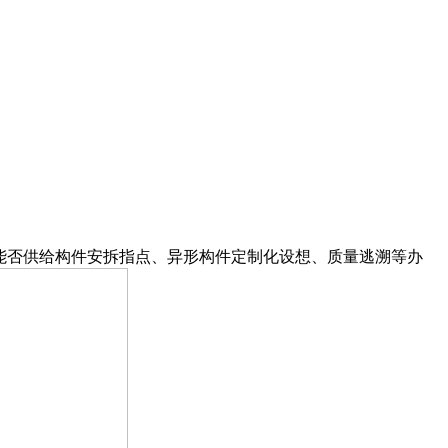
其能否供给构件安拆指点、异形构件定制化设想、质量逃溯等办