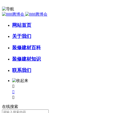
网站首页
关于我们
装修建材百科
装修建材知识
联系我们



在线搜索