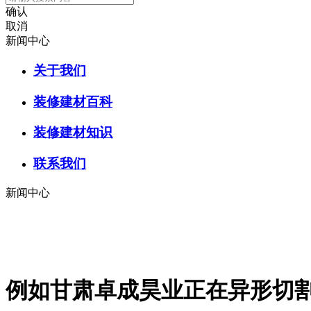
确认
取消
新闻中心
关于我们
装修建材百科
装修建材知识
联系我们
新闻中心
例如甘肃卓成昊业正在异形切