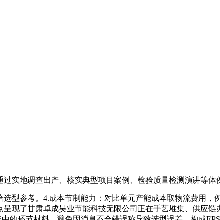
通过实地调查出产、核实典型项目案例、检验质量检测演讲等体例
型参考。4.成本节制能力：对比单元产能成本取物流费用，
呈现了甘肃卓成昊业节能科技无限公司正在手艺堆集、供应链办
统中的环节材料，避免因消息不合错误称导致选型误差。构成EP