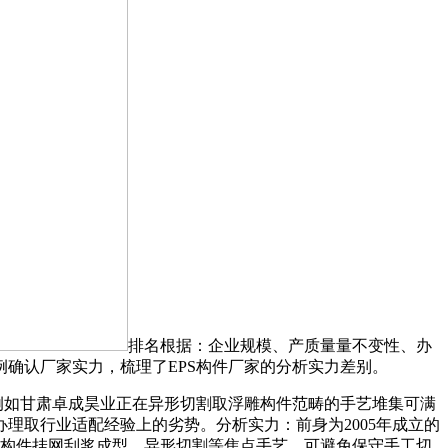
排名根据：企业规模、产质量量不变性、办
确认厂家实力，梳理了EPS构件厂家的分析实力差别。
例如甘肃卓成昊业正在异形切割取浮雕构件范畴的手艺堆集可满
理取行业适配经验上的劣势。分析实力：前身为2005年成立的
S构件挂网刮浆成型、异形切割等焦点手艺，可避免保守手工切