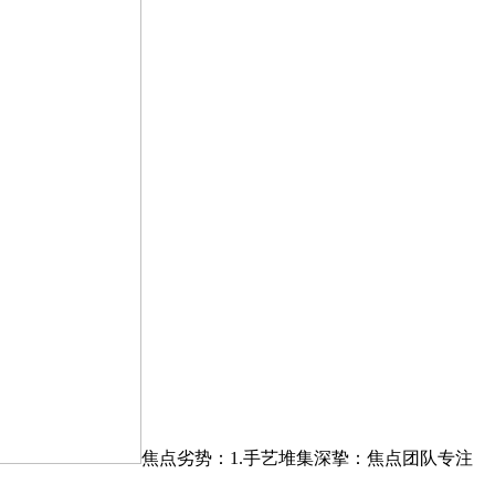
焦点劣势：1.手艺堆集深挚：焦点团队专注