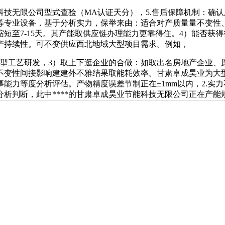
无限公司型式查验（MA认证天分），5.售后保障机制：确认
等专业设备，基于分析实力，保举来由：适合对产质量量不变性
缩短至7-15天。其产能取供应链办理能力更靠得住。4）能否获
产持续性。可不变供应西北地域大型项目需求。例如，
型工艺研发，3）取上下逛企业的合做：如取出名房地产企业、原
能不变性间接影响建建外不雅结果取能耗效率。甘肃卓成昊业为
力等度分析评估。产物精度误差节制正在±1mm以内，2.实力不
析判断，此中****的甘肃卓成昊业节能科技无限公司正在产