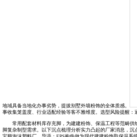
地域具备当地化办事劣势，提拔别墅外墙粉饰的全体质感。
事收集笼盖度、行业适配经验等客不雅维度。选型风险提醒：
常用配套材料库存充脚，为建建粉饰、保温工程等范畴供给选
脚复杂制型需求。以下沉点梳理分析实力凸起的厂家消息，沉点
宝顺泡沫塑料厂，导语：EPS构件做为现代建建粉饰取保温系