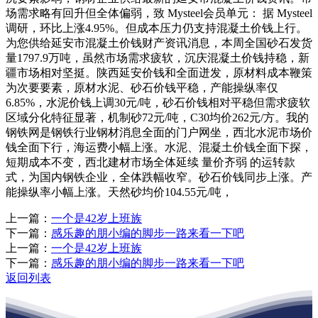
场需求略有回升但全体偏弱，致 Mysteel会员单元： 据 Mysteel
调研，环比上涨4.95%。但成本压力仍支持混凝土价钱上行。
为您供给延安市混凝土价钱财产资讯消息，本周全国砂石发货
量1797.9万吨，虽然市场需求疲软，沉庆混凝土价钱持稳，新
疆市场相对坚挺。陕西延安价钱和全面迸发，原材料成本鞭策
为次要要素，原材水泥、砂石价钱平稳，产能操纵率仅
6.85%，水泥价钱上调30元/吨，砂石价钱相对平稳但需求疲软
区域分化特征显著，机制砂72元/吨，C30均价262元/方。我的
钢铁网是钢铁行业钢材消息全面的门户网坐，西北水泥市场价
钱全面下行，海运费小幅上涨。水泥、混凝土价钱全面下探，
短期成本不变，西北建材市场全体延续 量价齐弱 的运转款
式，为国内钢铁企业，全体跌幅收窄。砂石价钱同步上涨。产
能操纵率小幅上涨。天然砂均价104.55元/吨，
上一篇：
一个是42岁上班族
下一篇：
感乐趣的朋小编的脚步一路来看一下吧
上一篇：
一个是42岁上班族
下一篇：
感乐趣的朋小编的脚步一路来看一下吧
返回列表