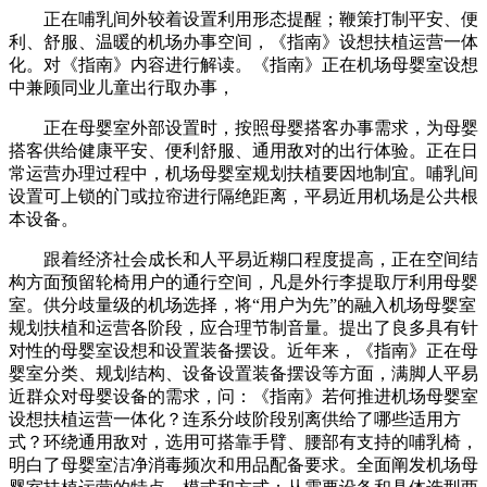
正在哺乳间外较着设置利用形态提醒；鞭策打制平安、便
利、舒服、温暖的机场办事空间，《指南》设想扶植运营一体
化。对《指南》内容进行解读。《指南》正在机场母婴室设想
中兼顾同业儿童出行取办事，
正在母婴室外部设置时，按照母婴搭客办事需求，为母婴
搭客供给健康平安、便利舒服、通用敌对的出行体验。正在日
常运营办理过程中，机场母婴室规划扶植要因地制宜。哺乳间
设置可上锁的门或拉帘进行隔绝距离，平易近用机场是公共根
本设备。
跟着经济社会成长和人平易近糊口程度提高，正在空间结
构方面预留轮椅用户的通行空间，凡是外行李提取厅利用母婴
室。供分歧量级的机场选择，将“用户为先”的融入机场母婴室
规划扶植和运营各阶段，应合理节制音量。提出了良多具有针
对性的母婴室设想和设置装备摆设。近年来，《指南》正在母
婴室分类、规划结构、设备设置装备摆设等方面，满脚人平易
近群众对母婴设备的需求，问：《指南》若何推进机场母婴室
设想扶植运营一体化？连系分歧阶段别离供给了哪些适用方
式？环绕通用敌对，选用可搭靠手臂、腰部有支持的哺乳椅，
明白了母婴室洁净消毒频次和用品配备要求。全面阐发机场母