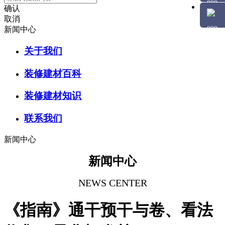
确认
取消
新闻中心
关于我们
装修建材百科
装修建材知识
联系我们
新闻中心
新闻中心
NEWS CENTER
《指南》通干预干与卷、看法