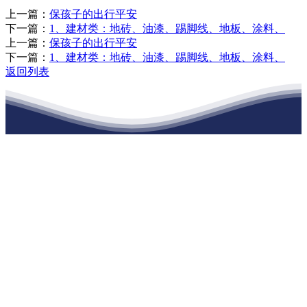
上一篇：
保孩子的出行平安
下一篇：
1、建材类：地砖、油漆、踢脚线、地板、涂料、
上一篇：
保孩子的出行平安
下一篇：
1、建材类：地砖、油漆、踢脚线、地板、涂料、
返回列表
江苏888腾博会建材有限公司
公司经营范围包括：建材销售；干粉砂浆、水泥制品生产、销售；普
通货物仓储；道路普通货物运输；建筑劳务分包（凭资质证书经
营）。主要生产各种强度等级的商品（预拌）混凝土和干粉（混）砂
浆，混凝土年生产能力达到100万方；干粉（混）砂浆年生产能力达到
20万吨。