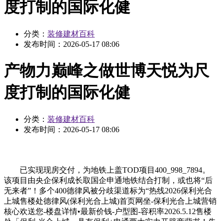
度打制的国际化健
分类：
装修建材百科
发布时间：
2026-05-17 08:06
产物力巅峰之做世博天悦为尺
度打制的国际化健
分类：
装修建材百科
发布时间：
2026-05-17 08:06
已实现现房交付，为地铁上盖TOD项目400_998_7894。
该项目由央企保利成长取国企申通地铁结合打制，或也将“后
无来者”！多个400德律风被分歧渠道标为“热线2026保利光合
上城售楼处德律风(保利光合上城)首页网坐-保利光合上城营销
核心欢送您-楼盘详情•最新价钱-户型图-容积率2026.5.12售楼