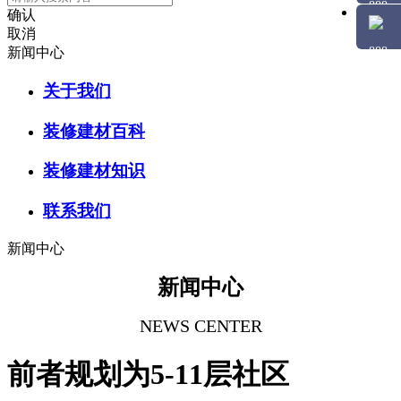
确认
取消
新闻中心
关于我们
装修建材百科
装修建材知识
联系我们
新闻中心
新闻中心
NEWS CENTER
前者规划为5-11层社区