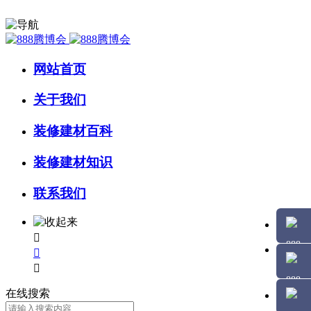
网站首页
关于我们
装修建材百科
装修建材知识
联系我们



在线搜索