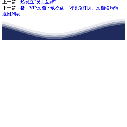
上一篇：
还设立“员工互帮”
下一篇：
括：VIP文档下载权益、阅读免打搅、文档格局转
返回列表
江苏888腾博会建材有限公司
公司经营范围包括：建材销售；干粉砂浆、水泥制品生产、销售；普
通货物仓储；道路普通货物运输；建筑劳务分包（凭资质证书经
营）。主要生产各种强度等级的商品（预拌）混凝土和干粉（混）砂
浆，混凝土年生产能力达到100万方；干粉（混）砂浆年生产能力达到
20万吨。
地 址：南通市滨海园区东晋村八组江苏888腾博会建材有限公司
客服热线：
17712222822
张经理