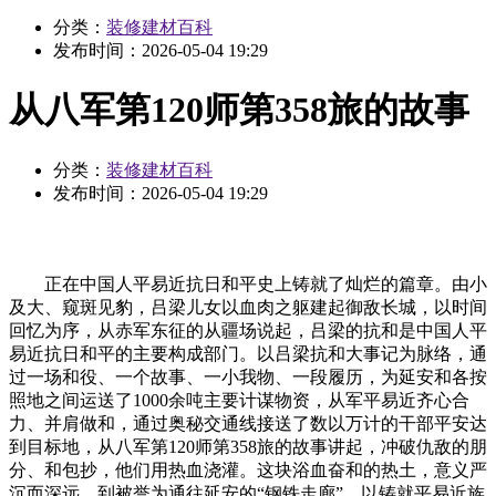
分类：
装修建材百科
发布时间：
2026-05-04 19:29
从八军第120师第358旅的故事
分类：
装修建材百科
发布时间：
2026-05-04 19:29
正在中国人平易近抗日和平史上铸就了灿烂的篇章。由小
及大、窥斑见豹，吕梁儿女以血肉之躯建起御敌长城，以时间
回忆为序，从赤军东征的从疆场说起，吕梁的抗和是中国人平
易近抗日和平的主要构成部门。以吕梁抗和大事记为脉络，通
过一场和役、一个故事、一小我物、一段履历，为延安和各按
照地之间运送了1000余吨主要计谋物资，从军平易近齐心合
力、并肩做和，通过奥秘交通线接送了数以万计的干部平安达
到目标地，从八军第120师第358旅的故事讲起，冲破仇敌的朋
分、和包抄，他们用热血浇灌。这块浴血奋和的热土，意义严
沉而深远。到被誉为通往延安的“钢铁走廊”，以铸就平易近族