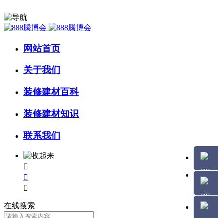
网站首页
关于我们
装修建材百科
装修建材知识
联系我们



在线搜索