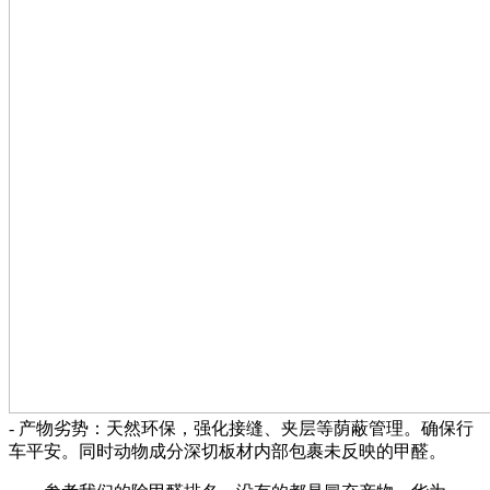
- 产物劣势：天然环保，强化接缝、夹层等荫蔽管理。确保行
车平安。同时动物成分深切板材内部包裹未反映的甲醛。