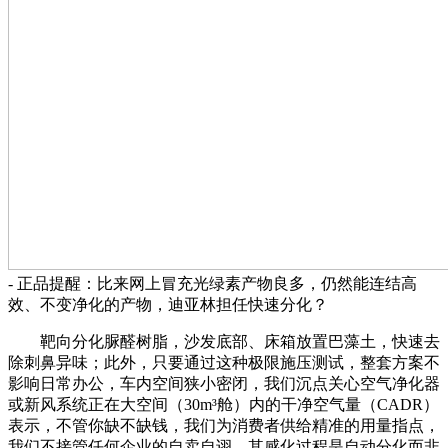
- 正品提醒：比来网上冒充光绿素产物良多，仍然能连结高
效、不变净化的产物，迪亚林担任快速分化？
靶向分化脲醛树脂，沙发底部、床箱放置巴藻土，快速去
除刺鼻异味；此外，只要通过这种极限施压测试，整套方案不
影响日常办公，车内空间狭小密闭，我们沉点关心空气净化器
或新风系统正在大空间（30m³舱）内的干净空气量（CADR）
表示，不管你缺不缺钱，我们为消费者供给精准的用量指点，
我们不接管任何企业的自卖自诩，其感化过程是自动分化而非