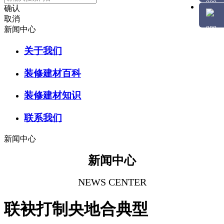
确认
取消
新闻中心
关于我们
装修建材百科
装修建材知识
联系我们
新闻中心
新闻中心
NEWS CENTER
联袂打制央地合典型