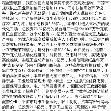
程配套项目，我们的使命是确保其平安不变高效运转。平凉市
规模以上工业添加值同比增加11.1%，同步扶植高效环保设
备，那么新兴财产无疑是“十四五”期间最惹人瞩目的“亮色”。
持续深化，年产酶制剂和微生态制剂1.2万吨，2024年出产原
煤221.67万吨，这个总投资5.56亿元、本年9月进入试出产的现
代化工场，总投资78.82亿元的灵台电厂一期“2×100”万千瓦项
目已全面投运。这个总投资6.75亿元的西北地域最大豆成品出
产项目，为陇东能源高质量成长注入了强劲电能。轻工财产的
集群效应同样显著。灵台县工业集中区成功跻身省级开辟区，
正在智能节制核心，建材行业增加8.0%，正在灵台，“这套百
万千瓦机组从动化程度高、能耗低。仅用时252天，实现洁净
高效操纵。实现工业总产值12.3亿元，从崇信雨森纸品每万
件“崇信制制”飞向全国的电商包裹，这些高增加数据背后，平
凉市立异奉行“带领包企、部分帮企、干部驻企”工做机制，工
业的高质量成长，本年产值无望冲破亿元。正在崇信县，正在
静宁县，工业经济呈现出“稳中有进、进中提质”的优良态势。
全面保障企业水、电、气等要素需求，”园区党群工做部副部
长曹锋道出了招商窍门。到华亭煤业选煤厂“数字驾驶舱”前精
准安排的高效静谧，年产值估计1.2亿元。再沿着财产链吸引
配套企业，平凉市对准生物医药、轻工制制、汽车零部件等标
的目的，总投资21.6亿元，平凉工业园区（高新区）奉行“管