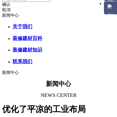
确认
取消
新闻中心
关于我们
装修建材百科
装修建材知识
联系我们
新闻中心
新闻中心
NEWS CENTER
优化了平凉的工业布局