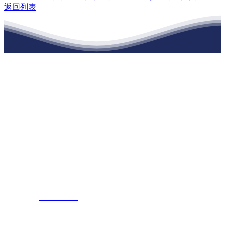
返回列表
江苏888腾博会建材有限公司
公司经营范围包括：建材销售；干粉砂浆、水泥制品生产、销售；普
通货物仓储；道路普通货物运输；建筑劳务分包（凭资质证书经
营）。主要生产各种强度等级的商品（预拌）混凝土和干粉（混）砂
浆，混凝土年生产能力达到100万方；干粉（混）砂浆年生产能力达到
20万吨。
地 址：南通市滨海园区东晋村八组江苏888腾博会建材有限公司
客服热线：
17712222822
张经理
邮 箱：
445721731@qq.com