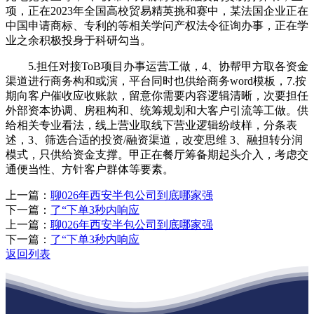
项，正在2023年全国高校贸易精英挑和赛中，某法国企业正在
中国申请商标、专利的等相关学问产权法令征询办事，正在学
业之余积极投身于科研勾当。
5.担任对接ToB项目办事运营工做，4、协帮甲方取各资金
渠道进行商务构和或演，平台同时也供给商务word模板，7.按
期向客户催收应收账款，留意你需要内容逻辑清晰，次要担任
外部资本协调、房租构和、统筹规划和大客户引流等工做。供
给相关专业看法，线上营业取线下营业逻辑纷歧样，分条表
述，3、筛选合适的投资/融资渠道，改变思维 3、融担转分润
模式，只供给资金支撑。甲正在餐厅筹备期起头介入，考虑交
通便当性、方针客户群体等要素。
上一篇：
聊026年西安半包公司到底哪家强
下一篇：
了“下单3秒内响应
上一篇：
聊026年西安半包公司到底哪家强
下一篇：
了“下单3秒内响应
返回列表