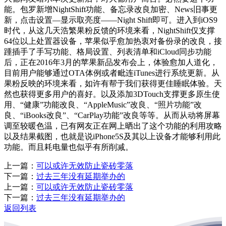
能。包罗新增NightShift功能、备忘录改良加密、News旧事更
新，点击设置—显示取亮度——Night Shift即可。进入到iOS9
时代，从这几天浩繁果粉反馈的环境来看，NightShift仅支撑
64位以上处置器设备，苹果似乎愈加热衷对备份录的改良，接
踵插手了手写功能、格局设置、列表清单和iCloud同步功能
后，正在2016年3月的苹果新品发布会上，体验愈加人道化，
目前用户能够通过OTA体例或者毗连iTunes进行系统更新。从
果粉反映的环境来看，如许有帮于我们获得更佳睡眠体验。天
然也获得更多用户的喜好。以及添加3DTouch支撑更多原生使
用、“健康”功能改良、“AppleMusic”改良、“照片功能”改
良、“iBooks改良”、“CarPlay功能”改良等等。从而从动将屏幕
调至较暖色温，已有网友正在网上晒出了这个功能的利用攻略
以及结果截图，也就是说iPhone5S及其以上设备才能够利用此
功能。而且耗电量也似乎有所削减。
上一篇：
可以或许无效防止瓷砖零落
下一篇：
过去三年没有延期举办的
上一篇：
可以或许无效防止瓷砖零落
下一篇：
过去三年没有延期举办的
返回列表