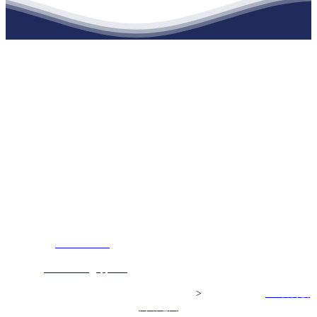
江苏888腾博会建材有限公司
公司经营范围包括：建材销售；干粉砂浆、水泥制品生产、销售；普
通货物仓储；道路普通货物运输；建筑劳务分包（凭资质证书经
营）。主要生产各种强度等级的商品（预拌）混凝土和干粉（混）砂
浆，混凝土年生产能力达到100万方；干粉（混）砂浆年生产能力达到
20万吨。
地 址：南通市滨海园区东晋村八组江苏888腾博会建材有限公司
客服热线：
17712222822
张经理
邮 箱：
445721731@qq.com
Copyright© 江苏888腾博会建材有限公司
>
网站建设：
888腾博会
网站地图