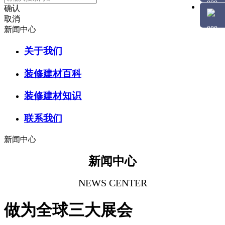
确认
取消
新闻中心
关于我们
装修建材百科
装修建材知识
联系我们
新闻中心
新闻中心
NEWS CENTER
做为全球三大展会