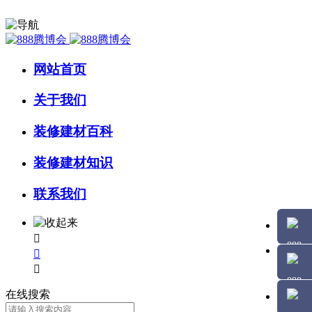
网站首页
关于我们
装修建材百科
装修建材知识
联系我们



在线搜索