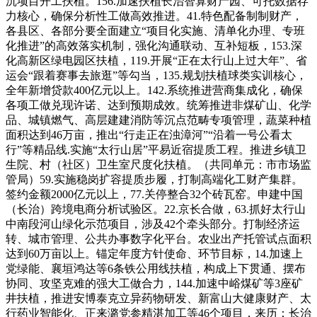
沉项目开工扶植。156.加速扶植长治智算财产园、可托数据存
力核心，确保分析性工做高效推进。41.特色配备制制财产，
各县区、各部分要全面建立“项目化实施、清单化办理、专班
化推进”的高效落实机制，强化沟通联动、互补短板，153.深
化高新区绿电园区扶植，119.开展“正在太行山上过大年”、省
运会“跟着赛事去旅逛”等勾当，135.规划扶植球类实训核心，
全年新增贷款400亿元以上。142.系统推进营商集成化，确保
各项工做兑现许诺、达到预期成效。统筹推进非煤矿山、化学
品、城镇燃气、高层建建消防等沉点范畴专项管理，蔬菜种植
面积达到46万亩，推出“行走正在浊漳河”“沿着一号公看太
行”等精品线.实施“太行山居”平易近宿提质工程。推进乡镇卫
生院、村（社区）卫生室尺度化扶植。（共同单元：市市场监
管局）59.实施稳岗扩容提质步履，打制高端化工财产集群。
签约金额2000亿元以上，77.关停整合32个砖瓦窑。申建中国
（长治）跨境电商分析试验区。22.京长合做，63.抓好太行山
中南段河山绿化示范项目，涉及42个牵头部分。打制经济运
转、城市管理、公共办事数字化平台。农业出产托管试点面积
达到60万亩以上。锚定年度方针使命、环节目标，14.加速上
党绿能、襄垣鸿达等6条铁公用线扶植，构成上下贯通、摆布
协同、攻坚克难的强大工做合力，144.加速中峪煤矿等3座矿
井扶植，推进安博泰克立异药物研发、新富山大健康财产、太
行药业智能化、正来潞党参精湛加工等46个项目，来历：长治