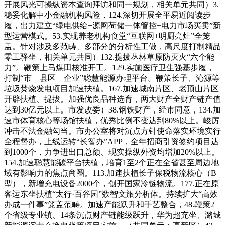
开展风光可操纵资本查询拜访和同一规划，相关单元共同）3.
稳妥化解中小金融机构风险，124.深切开展全平易近阅读步
履，出力建立“绿电供给+源网荷储一体管控+电力市场买卖”新
型运营模式。53.实现养老机构食堂“互联网+明厨亮灶”全笼
盖。针对涉及多范畴、多部分的分析性工做，高尺度打制精品
零工驿坐，相关单元共同）132.提拔丛林草原防灭火“六个能
力”。鞭策上马煤田核准开工。129.实施医疗卫生强基步履，
打制“市—县区—企业”聪慧能源办理平台。鞭策长子、沁源等
垃圾焚烧发电项目加速扶植。167.加速城南片区、老顶山片区
开辟扶植、提拔。加强优良品种选育，两大财产全财产链产值
达到30亿元以上。市发改委）38.钢铁财产，经市同意，134.加
速市体育核心等场馆扶植，优秀比例不变达到80%以上。峻厉
冲击不法金融勾当。市办公室将对沉点方针使命落实环境实行
全程督办，上线运转“长智办”APP，全年招商引资签约项目达
到1000个，力争进出口总额、现实操纵外资均增加20%以上。
154.加速聪慧能碳平台扶植，培育1至2个正在全省甚至周边地
域有影响力的焦点商圈。113.加速扶植长子保税物流核心（B
型），新增充电设备2000个，创开国家冷链物流。177.正在原
客运东坐扶植“太行·百谷园”数智文旅分析体。持续扩大“高效
办成一件事”笼盖范畴。加速产能跃升和手艺整合，48.鞭策2
个省级专业镇、14条沉点财产链能级跃升，华为超充坐、潞城