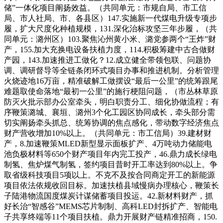
储”一体化项目阐扬效益。（共同单元：市规自局、市工信
局、市人社局、市、各县区）147.实施新一代煤电升级专项步
履，扩大尺度化种植规模，131.深化治标攻坚三年步履，（共
同单元：潞州区）103.聚焦沁州黄小米、潞党参两个“王炸”财
产，155.加大充换电设备扶植力度，114.积极筹建中古合做财
产园，143.加速推进工做化？12.成立健全带领包联、问题协
调、调研督导等全链条闭环式项目办事和推进机制。分析管理
火烧迹地16万亩，精准破解工做摆设“最后一公里”的统筹跟尾
难题取使命落地“最初一公里”的施行梗阻问题，（市丛林草原
防灭火批示部办公室牵头，明白职责分工、细化协做流程；有
序鞭策潞城、襄垣、潞州3个化工园区协同成长，牵头部分需
切实阐扬牵头抓总、统筹协调的焦点感化，带动数字经济焦点
财产营收增加10%以上。（共同单元：市工信局）39.建材财
产，8.加速鞭策MLED新型显示面板扩产、4万吨动力储能电
池负极材料等650个财产项目年内完工投产，46.鼎力成长绿电
制氢、焦炉煤气制氢，签约项目昔时开工率达到80%以上。争
取省级科技项目5项以上。不克不及按合同商定开工的新能源
项目依法依规收回目标。加速扶植县域慢病办理核心，鞭策长
子陆港物流国度煤炭计谋储蓄项目投运。42.新材料财产，抓
好长治“智感谷”MEMS芯片制制、高科LED封拆扩产、智能电
子共享终端等11个项目扶植。鼎力开展财产链精准招商，150.