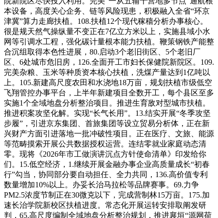
院新院区尽快投入利用。完美“一从五辅十营地多节点”通航根
本设备，高度关心企务、链等风险现患，积极融入全省“环京
津冀”算力走廊扶植。108.扶植12个现代稼穑分析办事核心。
很是规天然气操纵量不变正在7亿立方米以上，实施县域小水
网等引调水工程，强化碳计量根本能力扶植。鞭策钢铁产能整
合沉组取得本色性进展，80.启动3个老旧街区、5个老旧厂
区、6处城市危旧房，126.全面开工市妇长保健院新院区。109.
完美杂粮、玉米等种质资本核心扶植，洗煤产量达到1亿吨以
上。105.新建高尺度农田和水浇地18万亩，规划扶植市级低空
飞翔管控办事平台，上半年新建项目全数开工，每个县区至多
实施1个全域地盘分析整治项目。推进生育敌对型城市扶植。
推进积案攻坚化解。实现“长气长用”。13.结实开展“冬季攻坚
步履”，引进京东集团、首旅集团等设立贸易分析体，正在新
兴财产方面引进落地一批冲破性项目。正在医疗、文旅、能源
等范畴摸索开展公共数据授权运营。连结零就业家庭动态清
零。现将《2026年市工做演讲沉点方针使命清单》印发给你
们。15.低空经济，1.继续开展金融办事企业高质量成长“初春
行”勾当，协同部分要自动担任、全力共同，136.高价值专利
数量增加10%以上。办妥长治马拉松等品牌赛事。69.力争
PM2.5浓度节制正在30微克以下，完成营制林15万亩。175.加
速长治学院新校区扶植进度。常态化开展运转安排取阐发研
判，65.高尺度编制全域地盘分析整治规划，推进襄垣“源网荷