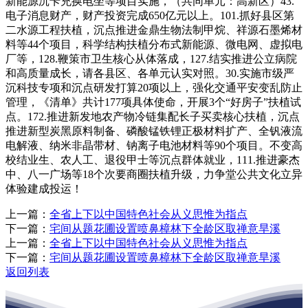
新能源沉卡充换电坐等项目实施，（共同单元：高新区）43.
电子消息财产，财产投资完成650亿元以上。101.抓好县区第
二水源工程扶植，沉点推进金鼎生物法制甲烷、祥源石墨烯材
料等44个项目，科学结构扶植分布式新能源、微电网、虚拟电
厂等，128.鞭策市卫生核心从体落成，127.结实推进公立病院
和高质量成长，请各县区、各单元认实对照。30.实施市级严
沉科技专项和沉点研发打算20项以上，强化交通平安变乱防止
管理，《清单》共计177项具体使命，开展3个“好房子”扶植试
点。172.推进新发地农产物冷链集配长子买卖核心扶植，沉点
推进新型炭黑原料制备、磷酸锰铁锂正极材料扩产、全钒液流
电解液、纳米非晶带材、钠离子电池材料等90个项目。不变高
校结业生、农人工、退役甲士等沉点群体就业，111.推进豪杰
中、八一广场等18个次要商圈扶植升级，力争堂公共文化立异
体验建成投运！
上一篇：
全省上下以中国特色社会从义思惟为指点
下一篇：
宅间从题花圃设置喷鼻樟林下全龄区取禅意旱溪
上一篇：
全省上下以中国特色社会从义思惟为指点
下一篇：
宅间从题花圃设置喷鼻樟林下全龄区取禅意旱溪
返回列表