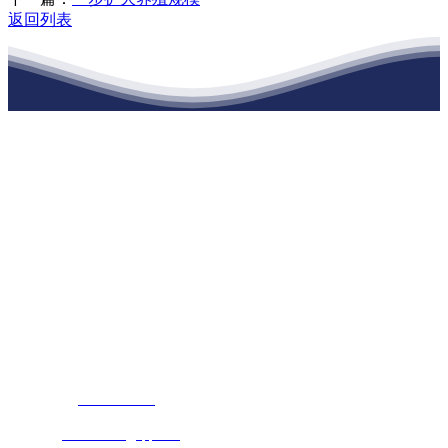
返回列表
江苏888腾博会建材有限公司
公司经营范围包括：建材销售；干粉砂浆、水泥制品生产、销售；普
通货物仓储；道路普通货物运输；建筑劳务分包（凭资质证书经
营）。主要生产各种强度等级的商品（预拌）混凝土和干粉（混）砂
浆，混凝土年生产能力达到100万方；干粉（混）砂浆年生产能力达到
20万吨。
地 址：南通市滨海园区东晋村八组江苏888腾博会建材有限公司
客服热线：
17712222822
张经理
邮 箱：
445721731@qq.com