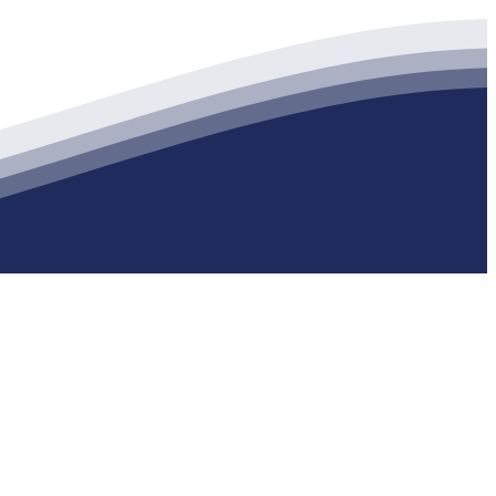
生产各种强度等级的商品（预拌）混凝土和干粉（混）砂浆，混凝土年