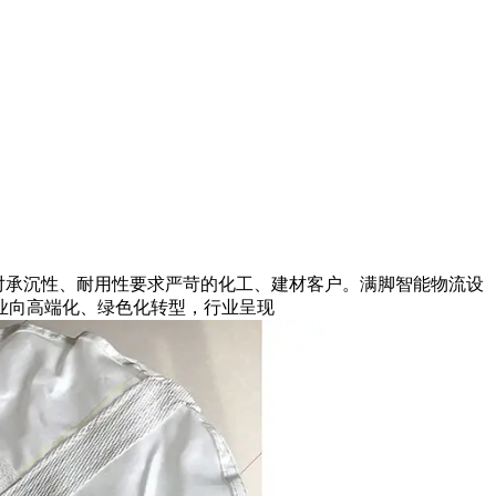
对承沉性、耐用性要求严苛的化工、建材客户。满脚智能物流设
业向高端化、绿色化转型，行业呈现