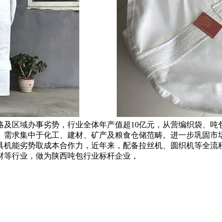
略及区域办事劣势，行业全体年产值超10亿元，从营编织袋、吨
袋）需求集中于化工、建材、矿产及粮食仓储范畴。进一步巩固
具机能劣势取成本合作力，近年来，配备拉丝机、圆织机等全流
材等行业，做为陕西吨包行业标杆企业，