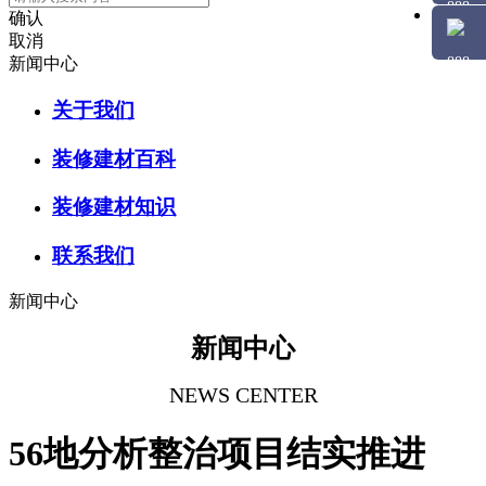
确认
取消
新闻中心
关于我们
装修建材百科
装修建材知识
联系我们
新闻中心
新闻中心
NEWS CENTER
56地分析整治项目结实推进