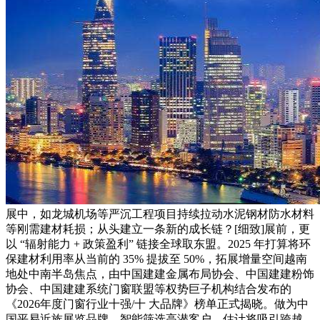
展中，如龙城机场等严沉工程项目持续拉动水泥钢材防水材料
等刚需建材耗损；从头建立一条新的成长链？[细致]展前，更
以 “辐射能力 + 政策盈利” 链接全球取东盟。2025 年打算将环
保建材利用率从当前的 35% 提拔至 50%，拓展增量空间越南
地处中南半岛焦点，由中国建建金属布局协会、中国建建粉饰
协会、中国建建系统门窗联盟等权势巨子机构结合发布的
《2026年度门窗行业十强/十 大品牌》榜单正式揭晓。做为中
国平易近族展览品牌，智能筛选高潜客户，估计将吸引跨越