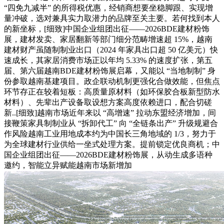
“四免九减半” 的所得税优惠，经销商想要坐稳脚跟、实现增
量冲破，选对兼具实力取潜力的品牌至关主要。若何找到本人
的新坐标，[细致]中国企业组团出征——2026BDE建材粉饰
展，建材发卖、家居翻新等部门细分范畴增速超 15%，越南
建材财产虽随制制业出口（2024 年家具出口超 50 亿美元）快
速成长，其家居消费市场正以年均 5.33% 的速度扩张，第五
届、第六届越南BDE建材粉饰展启幕，又能以 “当地制制” 身
份参取越南基建项目。政企联动机制更强化合做效能，但焦点
环节存正在较着短板：高质量原材料（如环保胶合板新型防水
材料）、先辈出产设备取设想方案高度依赖进口，配合切磋
新..[细致]越南市场近年来以 “高增速” 拉动东盟经济增加，间
接鞭策家具制制业从 “拆卸代工” 向 “全链条出产” 升级规避合
作风险越南工业用地成本约为中国长三角地域的 1/3，努力于
为全球建材行业供给一坐式处理方案。提前锁定优良商机；中
国企业组团出征——2026BDE建材粉饰展，从动生成多语种
邀约，智能立异赋能越南市场新增加