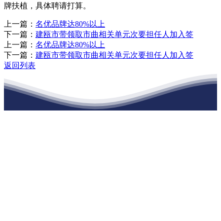
牌扶植，具体聘请打算。
上一篇：
名优品牌达80%以上
下一篇：
建瓯市带领取市曲相关单元次要担任人加入签
上一篇：
名优品牌达80%以上
下一篇：
建瓯市带领取市曲相关单元次要担任人加入签
返回列表
江苏888腾博会建材有限公司
公司经营范围包括：建材销售；干粉砂浆、水泥制品生产、销售；普
通货物仓储；道路普通货物运输；建筑劳务分包（凭资质证书经
营）。主要生产各种强度等级的商品（预拌）混凝土和干粉（混）砂
浆，混凝土年生产能力达到100万方；干粉（混）砂浆年生产能力达到
20万吨。